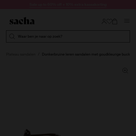
Doorgaan naar artikel
Sale up to 60% off + 10% extra kassakorting
Submit search
Waar ben je naar op zoek?
Plateau sandalen
Donkerbruine leren sandalen met goudkleurige buckles 