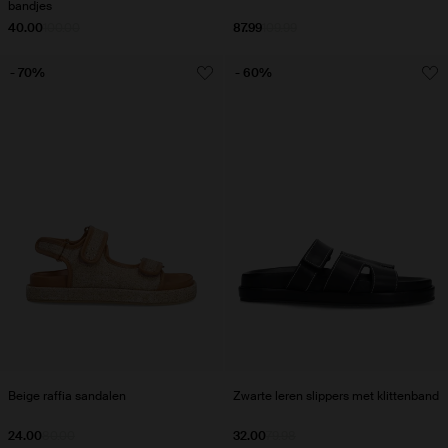
bandjes
40.00
100.00
87.99
109.99
- 70%
- 60%
Beige raffia sandalen
Zwarte leren slippers met klittenband
24.00
80.00
32.00
79.98