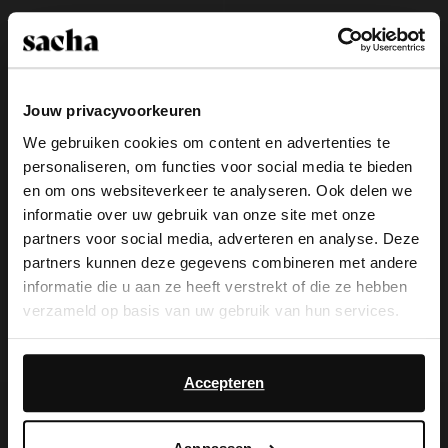
Jouw privacyvoorkeuren
We gebruiken cookies om content en advertenties te
personaliseren, om functies voor social media te bieden
×
en om ons websiteverkeer te analyseren. Ook delen we
View this website in English?
informatie over uw gebruik van onze site met onze
partners voor social media, adverteren en analyse. Deze
It looks like your language isn't Dutch. Would
partners kunnen deze gegevens combineren met andere
you like to switch to English?
informatie die u aan ze heeft verstrekt of die ze hebben
verzameld op basis van uw gebruik van hun services.
Cognac leren slippers met
Beige suède plateau sandalen
Yes, switch to
klittenband
No, stay in Dutch
English
40.00
79.98
62.99
89.99
Daarnaast werken wij samen met Google voor
advertentie- en meetdoeleinden. Meer informatie over
Accepteren
- 60%
- 70%
hoe Google uw persoonsgegevens gebruikt, vindt u op
Google’s pagina over zakelijke veiligheid en privacy
.