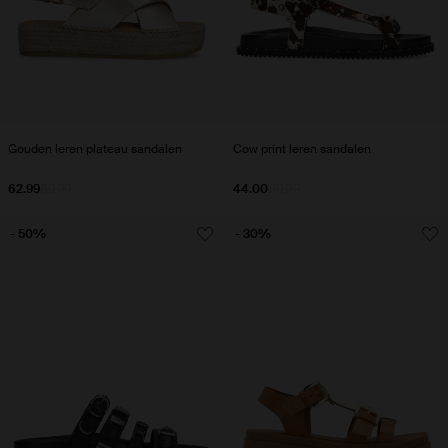
Gouden leren plateau sandalen
Cow print leren sandalen
62.99
89.99
44.00
110.00
- 50%
- 30%