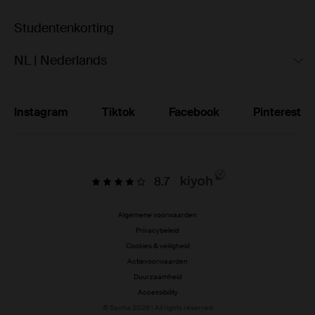
Studentenkorting
NL | Nederlands
Instagram
Tiktok
Facebook
Pinterest
8.7
Algemene voorwaarden
Privacybeleid
Cookies & veiligheid
Actievoorwaarden
Duurzaamheid
Accessibility
© Sacha 2026 | All rights reserved