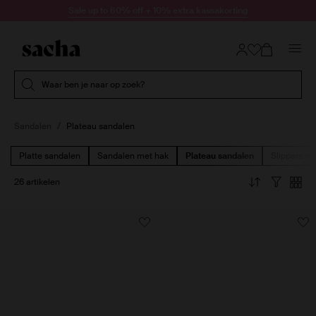
Doorgaan naar artikel
Sale up to 60% off + 10% extra kassakorting
Submit search
Waar ben je naar op zoek?
Sandalen
Plateau sandalen
Platte sandalen
Sandalen met hak
Plateau sandalen
Slippers me
26 artikelen