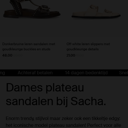
Donkerbruine leren sandalen met
Off white leren slippers met
goudkleurige buckles en studs
goudkleurige details
48.00
120.00
21.00
70.00
Achteraf betalen
14 dagen bedenktijd
Snelle l
Dames plateau
sandalen bij Sacha.
Enorm trendy, stijlvol maar zeker ook een tikkeltje edgy:
het iconische model plateau sandalen! Perfect voor alle