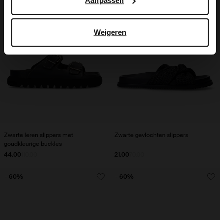
Aanpassen
Weigeren
Zwarte leren slippers met
Zwarte gevlochten slippers
goudkleurige buckles
44.00
110.00
21.00
70.00
- 60%
- 60%