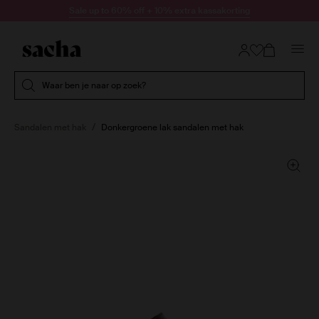
Doorgaan naar artikel
Sale up to 60% off + 10% extra kassakorting
Submit search
Waar ben je naar op zoek?
Sandalen met hak
Donkergroene lak sandalen met hak