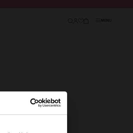
Sluiten
MENU
×