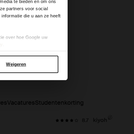
 media te bieden en om ons
ze partners voor social
nformatie die u aan ze heeft
tie over hoe Google uw
cy
.
Weigeren
res
Vacatures
Studentenkorting
8.7