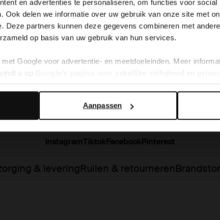
ent en advertenties te personaliseren, om functies voor social
. Ook delen we informatie over uw gebruik van onze site met on
It looks like your language isn't Dutch. Would you like to
e. Deze partners kunnen deze gegevens combineren met andere i
switch to English?
erzameld op basis van uw gebruik van hun services.
met Google voor advertentie- en meetdoeleinden. Meer informa
Yes, switch to English
No, stay in Dutch
vindt u op
Google’s pagina over zakelijke veiligheid en priva
Aanpassen
Instagram
Tiktok
Facebook
Pinterest
orging & levering
Ruilen & retourneren
Brandsto