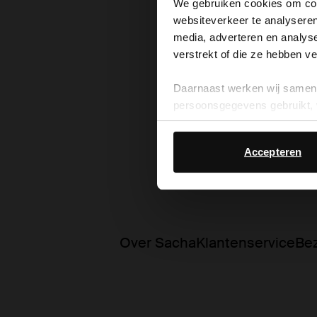
We gebruiken cookies om cont
websiteverkeer te analyseren
media, adverteren en analys
verstrekt of die ze hebben v
Daarnaast werken wij samen 
persoonsgegevens gebruikt, 
Accepteren
Over Sacha
Klantenservice
Bez