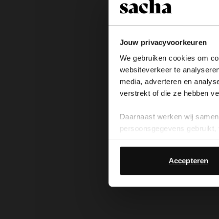
Jouw privacyvoorkeuren
We gebruiken cookies om cont
websiteverkeer te analyseren
media, adverteren en analys
verstrekt of die ze hebben v
Daarnaast werken wij samen 
persoonsgegevens gebruikt, 
Accepteren