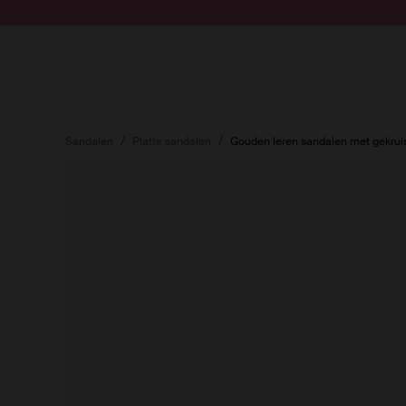
Doorgaan naar artikel
Submit search
Sandalen
Platte sandalen
Gouden leren sandalen met gekrui