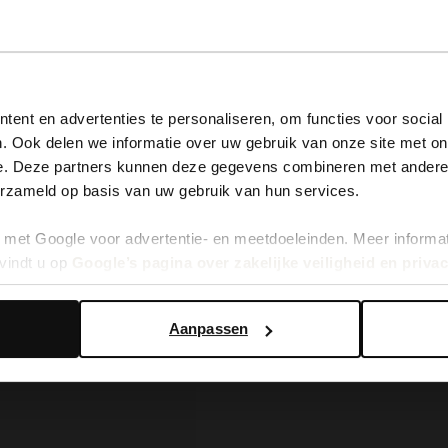
View this website in English?
ent en advertenties te personaliseren, om functies voor social
. Ook delen we informatie over uw gebruik van onze site met on
It looks like your language isn't Dutch. Would you like to
e. Deze partners kunnen deze gegevens combineren met andere i
switch to English?
erzameld op basis van uw gebruik van hun services.
met Google voor advertentie- en meetdoeleinden. Meer informa
Yes, switch to English
No, stay in Dutch
vindt u op
Google’s pagina over zakelijke veiligheid en priva
Aanpassen