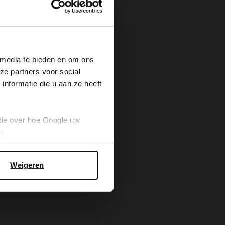
×
 media te bieden en om ons
ze partners voor social
nformatie die u aan ze heeft
tie over hoe Google uw
cy
.
Weigeren