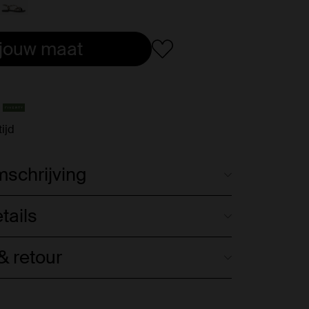
 jouw maat
ijd
schrijving
tails
 retour