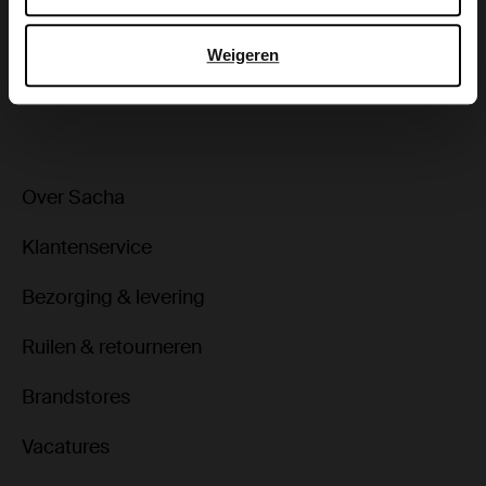
Bezorgen & retour
Weigeren
ga terug
Over Sacha
Klantenservice
Bezorging & levering
Ruilen & retourneren
Brandstores
Vacatures