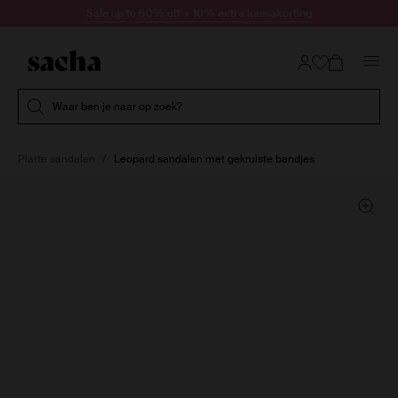
Doorgaan naar artikel
Sale up to 60% off + 10% extra kassakorting
Submit search
Waar ben je naar op zoek?
Platte sandalen
Leopard sandalen met gekruiste bandjes