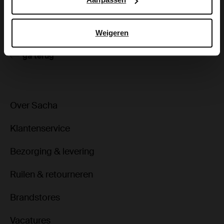
Bezorgen & retour
Weigeren
ga terug
Over Sacha
Klantenservice
Bezorging & levering
Ruilen & retourneren
Brandstores
Vacatures