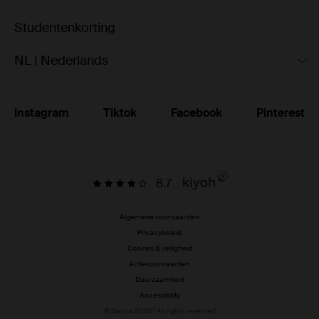
Studentenkorting
NL | Nederlands
Instagram
Tiktok
Facebook
Pinterest
8.7
Algemene voorwaarden
Privacybeleid
Cookies & veiligheid
Actievoorwaarden
Duurzaamheid
Accessibility
© Sacha 2026 | All rights reserved