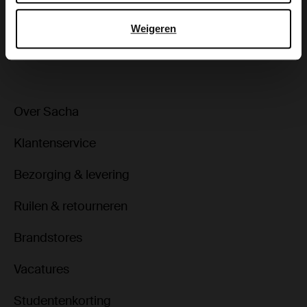
Bezorgen & retour
Weigeren
ga terug
Over Sacha
Klantenservice
Bezorging & levering
Ruilen & retourneren
Brandstores
Vacatures
Studentenkorting