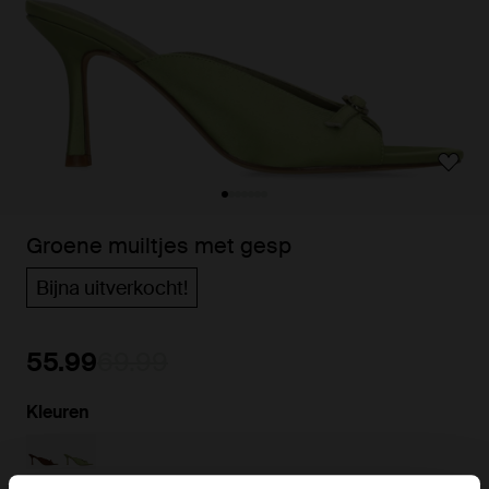
Groene muiltjes met gesp
Bijna uitverkocht!
55.99
69.99
Kleuren