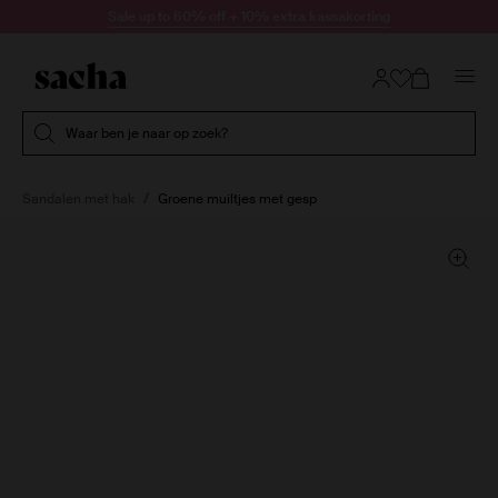
Doorgaan naar artikel
Sale up to 60% off + 10% extra kassakorting
Submit search
Waar ben je naar op zoek?
Sandalen met hak
Groene muiltjes met gesp