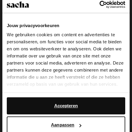
Kies jouw maat
Snelle levering
Jouw privacyvoorkeuren
We gebruiken cookies om content en advertenties te
Achteraf betalen
personaliseren, om functies voor social media te bieden
×
14 dagen bedenktijd
en om ons websiteverkeer te analyseren. Ook delen we
View this website in English?
informatie over uw gebruik van onze site met onze
partners voor social media, adverteren en analyse. Deze
Product omschrijving
It looks like your language isn't Dutch. Would
partners kunnen deze gegevens combineren met andere
you like to switch to English?
Deze groene muiltjes van Sacha hebben een satin look
informatie die u aan ze heeft verstrekt of die ze hebben
en een dun bandje met gespsluiting. De muiltjes
verzameld op basis van uw gebruik van hun services.
hebben een hak van 8 cm hoog. De binnenzijde is
Yes, switch to
No, stay in Dutch
gemaakt van leer.
English
Daarnaast werken wij samen met Google voor
advertentie- en meetdoeleinden. Meer informatie over
Accepteren
hoe Google uw persoonsgegevens gebruikt, vindt u op
Product details
Google’s pagina over zakelijke veiligheid en privacy
.
Aanpassen