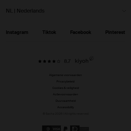
NL | Nederlands
Instagram
Tiktok
Facebook
Pinterest
8.7
Algemene voorwaarden
Privacybeleid
Cookies & veiligheid
Actievoorwaarden
Duurzaamheid
Accessibility
© Sacha 2026 | All rights reserved