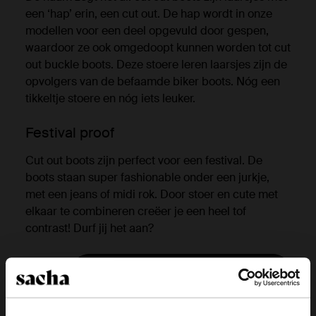
een ‘hap’ erin, een cut out. De hap wordt in onze
modellen voor een deel opgevuld door gespen,
waardoor ze ook omgedoopt kunnen worden tot cut
out buckle boots. Deze stoere leren laarsjes zijn de
opvolgers van de befaamde biker boots. Nóg een
tikkeltje stoere en nóg iets leuker.
Festival proof
Cut out boots zijn perfect voor een festival. De
boots staan super fashionable onder een jurkje,
met een jeans of midi rok. Door stoer en cute met
elkaar te combineren creëer je een heel tof
contrast! Durf jij het aan?
Bekijk alle cut out boots