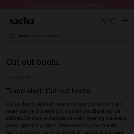
Doorgaan naar artikel
Sale up to 60% off + 10% extra kassakorting
Submit search
Waar ben je naar op zoek?
Cut out boots.
20 april 2021
Trend alert: Cut out boots
Cut out boots zijn hot! Deze enkellaarsjes danken hun
naam aan de uitsnede (cut out) aan de zijkant van de
schoen. De laarsjes hebben dus een opening die wordt
overbrugd met gespen. Deze stoere cut out buckle
boots veroveren op dit moment alle harten van fashion