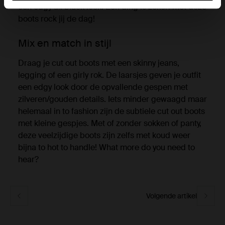
een edgy all black look. Eén ding is zeker: met deze
boots rock jij de dag!
Mix en match in stijl
Draag je cut out boots met een skinny jeans,
legging of een girly rok. De laarsjes geven je outfit
een edgy look door de opvallende gespen met
zilveren/gouden details. Iets minder gewaagd maar
helemaal in to fashion zijn de subtiele cut out boots
met kleine gespjes. Met of zonder sokken of panty,
deze veelzijdige boots zijn zelfs met koud weer
bijna to hot to handle! What more do you need to
hear?
Volgende artikel