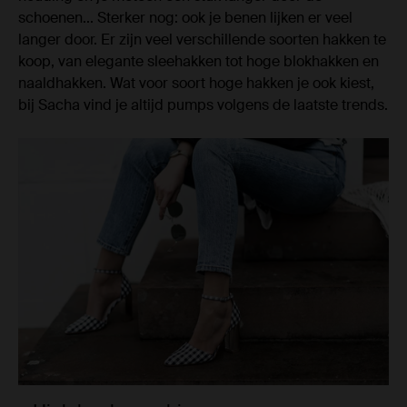
schoenen... Sterker nog: ook je benen lijken er veel
langer door. Er zijn veel verschillende soorten hakken te
koop, van elegante sleehakken tot hoge blokhakken en
naaldhakken. Wat voor soort hoge hakken je ook kiest,
bij Sacha vind je altijd pumps volgens de laatste trends.