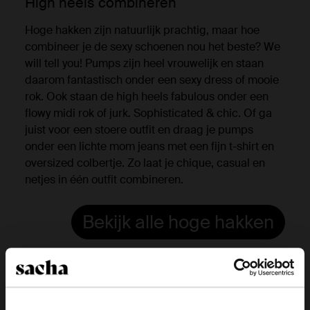
High heels combineren
Hoge hakken zijn natuurlijk prachtig, maar hoe
combineer je de sexy schoenen nou het beste? We
will tell you! Pumps zijn heel vrouwelijk en staan
daarom fantastisch onder een sexy dress of mooie
rok. Ook staan de high heels fabulous onder een
flowy midi rok of jurk. Sophisticated & chic. Of ga
juist voor een stoere outfit en draag je pumps
onder een lichte mom jeans met een fijn t-shirt en
oversized colbertje. Zo laat je chique, casual en
netjes in één outfit combineren.
Bekijk alle hoge hakken
Gehakte laarzen
Niet alleen pumps met hoge hakken zijn súper sexy,
laarzen met een hoge hak zijn ook heel erg vrouwelijk