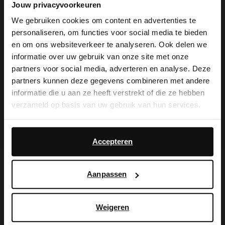
Jouw privacyvoorkeuren
en sexy. Daarom zijn gehakte laarzen super populair.
Dat is overigens niet gek ook, want je combineert de
We gebruiken cookies om content en advertenties te
sexy look van de pump en de warmte en comfort van
personaliseren, om functies voor social media te bieden
×
aan gewone schoen. Bovendien zijn boots makkelijk te
en om ons websiteverkeer te analyseren. Ook delen we
View this website in English?
combineren met je favoriete skinny jeans, hippe shorts
informatie over uw gebruik van onze site met onze
of een flirterig jurkje. Dat klinkt wel aantrekkelijk he?
partners voor social media, adverteren en analyse. Deze
It looks like your language isn't Dutch. Would
partners kunnen deze gegevens combineren met andere
you like to switch to English?
informatie die u aan ze heeft verstrekt of die ze hebben
verzameld op basis van uw gebruik van hun services.
Yes, switch to
No, stay in Dutch
English
Daarnaast werken wij samen met Google voor
advertentie- en meetdoeleinden. Meer informatie over
Accepteren
hoe Google uw persoonsgegevens gebruikt, vindt u op
Google’s pagina over zakelijke veiligheid en privacy
.
Aanpassen
Weigeren