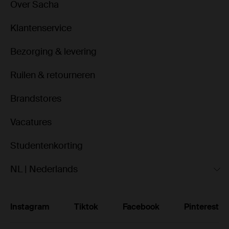
Over Sacha
Klantenservice
Bezorging & levering
Ruilen & retourneren
Brandstores
Vacatures
Studentenkorting
NL | Nederlands
Instagram
Tiktok
Facebook
Pinterest