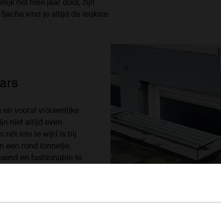
jk het hele jaar door, zijn
Sacha vind je altijd de leukste
aars
e en vooral vrouwelijke
jn niet altijd even
nét iets te wijd is bij
in een rond tonnetje.
ssend en fashionable te
pe look.
lfhoge laarzen