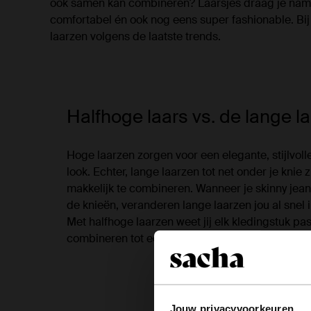
ook samen kan combineren? Laarsjes draag je nameli
comfortabel én ook nog eens super fashionable. Bij 
laarzen volgens de laatste trends.
Halfhoge laars vs. de lange l
Hoge laarzen zorgen voor een elegante, stijlvoll
look. Echter, lange laarzen tot net onder je knie zi
makkelijk te combineren. Wanneer je skinny jeans 
de knieën, veranderen lange laarzen jou al snel 
Met halfhoge laarzen weet jij elk kledingstuk pa
combineren tot een elegante, vrouwelijke en hip
Bekijk alle ha
Jouw privacyvoorkeuren