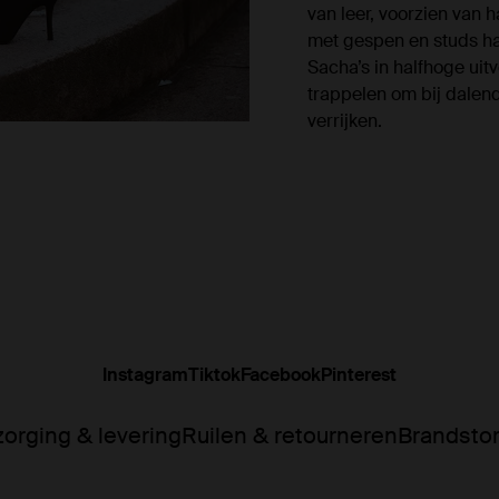
van leer, voorzien van h
met gespen en studs han
Sacha’s in halfhoge uit
trappelen om bij dalende
verrijken.
Instagram
Tiktok
Facebook
Pinterest
orging & levering
Ruilen & retourneren
Brandsto