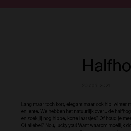
Doorgaan naar artikel
Submit search
Halfho
20 april 2021
Lang maar toch kort, elegant maar ook hip, winter m
en lente. We hebben het natuurlijk over… de halfhoge
en zoek jij nog hippe, korte laarsjes? Of houd je mee
Of allebei? Nou, lucky you! Want waarom moeilijk do