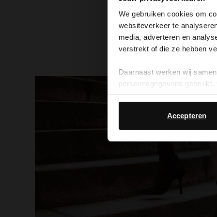
We gebruiken cookies om cont
websiteverkeer te analyseren
media, adverteren en analys
verstrekt of die ze hebben v
Daarnaast werken wij samen 
persoonsgegevens gebruikt, 
Accepteren