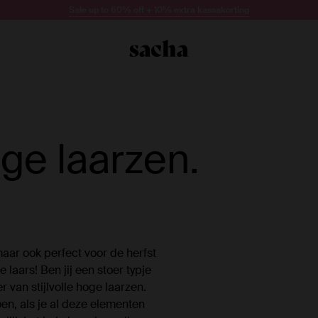
Sale up to 60% off + 10% extra kassakorting
ge laarzen.
aar ook perfect voor de herfst
 laars! Ben jij een stoer typje
r van stijlvolle hoge laarzen.
en, als je al deze elementen