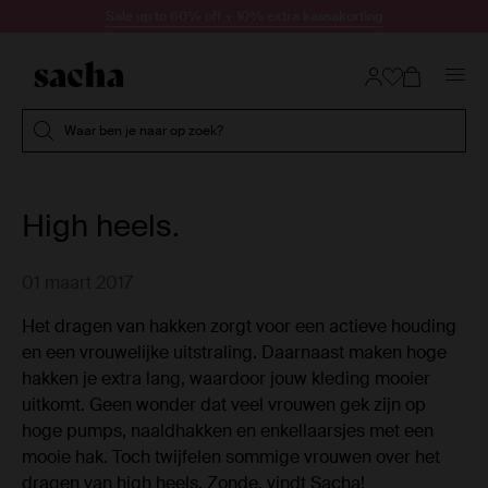
Doorgaan naar artikel
Sale up to 60% off + 10% extra kassakorting
Submit search
Waar ben je naar op zoek?
High heels.
01 maart 2017
Het dragen van hakken zorgt voor een actieve houding
en een vrouwelijke uitstraling. Daarnaast maken hoge
hakken je extra lang, waardoor jouw kleding mooier
uitkomt. Geen wonder dat veel vrouwen gek zijn op
hoge pumps, naaldhakken en enkellaarsjes met een
mooie hak. Toch twijfelen sommige vrouwen over het
dragen van high heels. Zonde, vindt Sacha!