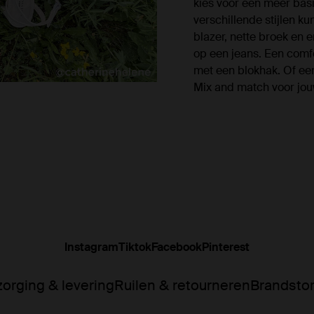
kies voor een meer basi
verschillende stijlen k
blazer, nette broek en e
op een jeans. Een comf
met een blokhak. Of ee
Mix and match voor jou
Instagram
Tiktok
Facebook
Pinterest
orging & levering
Ruilen & retourneren
Brandsto