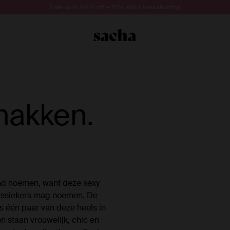
Sale up to 60% off + 10% extra kassakorting
hakken.
nd noemen, want deze sexy
klassiekers mag noemen. De
s één paar van deze heels in
staan vrouwelijk, chic en