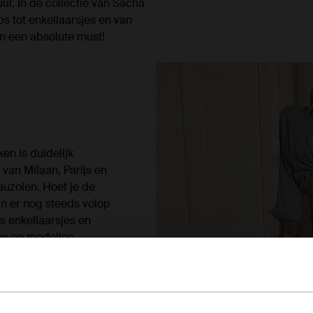
r. In de collectie van Sacha
s tot enkellaarsjes en van
n een absolute must!
en is duidelijk
 van Milaan, Parijs en
uzolen. Hoef je de
jn er nog steeds volop
 enkellaarsjes en
en en modellen.
lle high heels