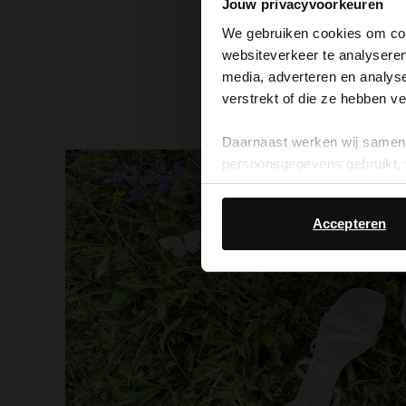
Jouw privacyvoorkeuren
We gebruiken cookies om cont
websiteverkeer te analyseren
media, adverteren en analys
verstrekt of die ze hebben v
Daarnaast werken wij samen 
persoonsgegevens gebruikt, 
Accepteren