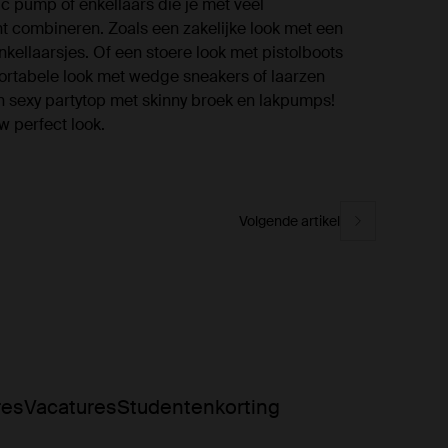
c pump of enkellaars die je met veel
unt combineren. Zoals een zakelijke look met een
nkellaarsjes. Of een stoere look met pistolboots
ortabele look met wedge sneakers of laarzen
n sexy partytop met skinny broek en lakpumps!
w perfect look.
Volgende artikel
res
Vacatures
Studentenkorting