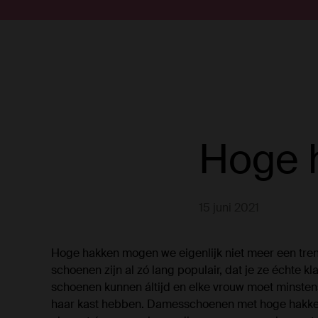
Doorgaan naar artikel
Submit search
Hoge 
15 juni 2021
Hoge hakken mogen we eigenlijk niet meer een tre
schoenen zijn al zó lang populair, dat je ze échte 
schoenen kunnen áltijd en elke vrouw moet minsten
haar kast hebben. Damesschoenen met hoge hakken 