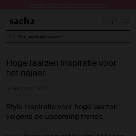
Doorgaan naar artikel
Sale up to 60% off + 10% extra kassakorting
Submit search
Waar ben je naar op zoek?
Hoge laarzen inspiratie voor
het najaar.
14 december 2022
Style inspiratie voor hoge laarzen
volgens de upcoming trends
Colder days are coming en dat betekent dat het weer