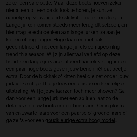
zeker een safe optie. Maar deze boots hoeven zeker
niet alleen bij een basic look te horen, je kunt ze
namelijk op verschillende stijlvolle manieren dragen.
Lange jurken komen steeds meer terug dit seizoen, en
hier mag je echt denken aan lange jurken tot aan je
knieën of nog langer. Hoge laarzen met hak
gecombineerd met een lange jurk is een upcoming
trend this season. Wij zijn allemaal verliefd op deze
trend: een lange jurk accentueert namelijk je figuur en
een paar hoge boots geven jouw benen nét dat beetje
extra. Door de blokhak of kitten heel die net onder jouw
jurk uit komt geeft je je look een chique en feestelijke
uitstraling. Wil je jouw laarzen toch meer showen? Ga
dan voor een lange jurk met een split en laat zo de
details van jouw boots er doorheen zien. Ga in plaats
van en zwarte laars voor een
paarse
of
groene
laars of
ga zelfs voor een
goudkleurige extra hoog model
.