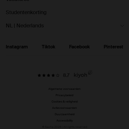
Studentenkorting
NL | Nederlands
Instagram
Tiktok
Facebook
Pinterest
8.7
Algemene voorwaarden
Privacybeleid
Cookies & veiligheid
Actievoorwaarden
Duurzaamheid
Accessibility
© Sacha 2026 | All rights reserved