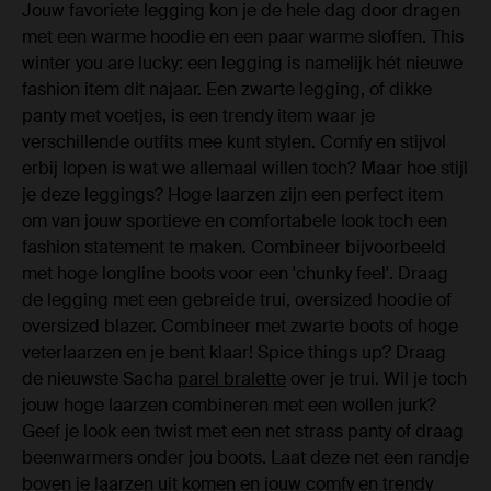
Jouw favoriete legging kon je de hele dag door dragen
met een warme hoodie en een paar warme sloffen. This
winter you are lucky: een legging is namelijk hét nieuwe
fashion item dit najaar. Een zwarte legging, of dikke
panty met voetjes, is een trendy item waar je
verschillende outfits mee kunt stylen. Comfy en stijvol
erbij lopen is wat we allemaal willen toch? Maar hoe stijl
je deze leggings? Hoge laarzen zijn een perfect item
om van jouw sportieve en comfortabele look toch een
fashion statement te maken. Combineer bijvoorbeeld
met hoge longline boots voor een 'chunky feel'. Draag
de legging met een gebreide trui, oversized hoodie of
oversized blazer. Combineer met zwarte boots of hoge
veterlaarzen en je bent klaar! Spice things up? Draag
de nieuwste Sacha
parel bralette
over je trui. Wil je toch
jouw hoge laarzen combineren met een wollen jurk?
Geef je look een twist met een net strass panty of draag
beenwarmers onder jou boots. Laat deze net een randje
boven je laarzen uit komen en jouw comfy en trendy