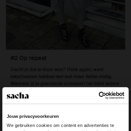
#2 Op repeat
Dacht je dat je klaar was? Think again, want
lakschoenen hebben wel wat meer liefde nodig.
Wanneer jij je glanzende schoenen het liefst iedere
dag aantrekt (no judgement here!), dan is het slim
om ze ongeveer om de twee weken te verzorgen.
Staan je schoenen al een tijdje in de kast? Dan kan
het geen kwaad om ze voor je ze draagt nog een
Jouw privacyvoorkeuren
poetsbeurtje te geven.
We gebruiken cookies om content en advertenties te