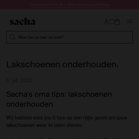
Doorgaan naar artikel
Sale up to 60% off + 10% extra kassakorting
Submit search
Waar ben je naar op zoek?
Lakschoenen onderhouden.
17 juli 2020
Sacha's oma tips: lakschoenen
onderhouden
Wij hebben voor jou 5 tips op een rijtje gezet om jouw
lakschoenen weer te laten shinen.