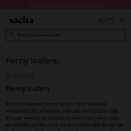
Doorgaan naar artikel
Sale up to 60% off + 10% extra kassakorting
Submit search
Waar ben je naar op zoek?
Penny loafers.
20 april 2021
Penny loafers
Back in business: penny loafers. Deze klassieke
instappers zijn onmisbaar voor een échte fashionista.
Vroeger werden de instappers vooral als heel preppy
en oubollig gezien, maar dat is verleden tijd! Nu zijn de