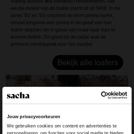
loafing around’ wat betekent rondslenteren. Het
eerste model van de loafer stamt af uit 1908. In de
jaren ‘50 en ‘60 ontstond de term penny loafer,
omdat jongeren een penny in de gleuf van hun
loafer stopten om in geval van nood naar huis te
kunnen bellen. De gleuf bij de loafer was de
perfecte verstopplek voor het muntje!
Bekijk alle loafers
Jouw privacyvoorkeuren
We gebruiken cookies om content en advertenties te
personaliseren, om functies voor social media te bieden