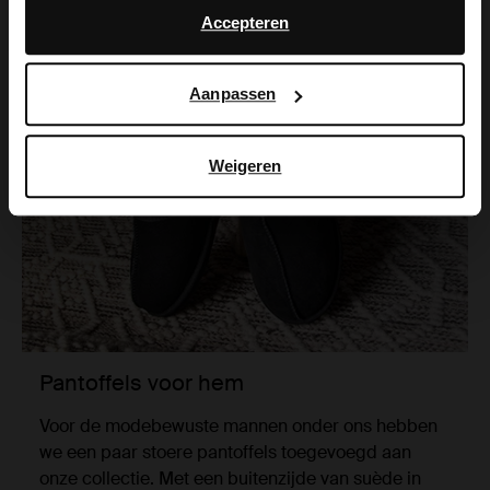
advertentie- en meetdoeleinden. Meer informatie over
Accepteren
hoe Google uw persoonsgegevens gebruikt, vindt u op
Google’s pagina over zakelijke veiligheid en privacy
.
Aanpassen
Weigeren
Pantoffels voor hem
Voor de modebewuste mannen onder ons hebben
we een paar stoere pantoffels toegevoegd aan
onze collectie. Met een buitenzijde van suède in