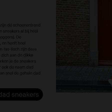
 zijn dé schoenentrend
m sneakers al bij héél
loggers). De
, en heeft heel
n-tas-tisch zijn deze
zich aan de dikke
erken je de sneakers
ar ook de naam dad
dan snel de gehele dad
e dad sneakers