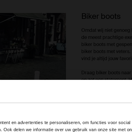
Biker boots
Omdat wij niet genoeg k
de meest prachtige exe
biker boots met gespen
biker boots met veters.
vind je altijd jouw favori
Draag biker boots naar 
en zet een statement. He
jurkje geeft een tof con
ripped jeans, stoer t-sh
ultieme rockchick! Hoe 
gegarandeerd on trend
View this website in English?
ent en advertenties te personaliseren, om functies voor social
Bekijk alle b
. Ook delen we informatie over uw gebruik van onze site met on