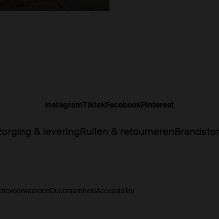
Instagram
Tiktok
Facebook
Pinterest
orging & levering
Ruilen & retourneren
Brandsto
ctievoorwaarden
Duurzaamheid
Accessibility