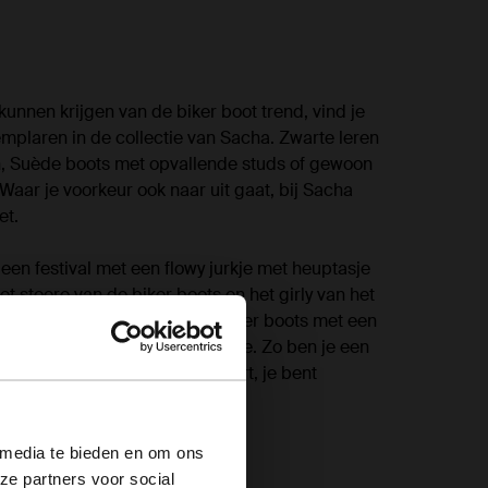
unnen krijgen van de biker boot trend, vind je
mplaren in de collectie van Sacha. Zwarte leren
, Suède boots met opvallende studs of gewoon
 Waar je voorkeur ook naar uit gaat, bij Sacha
et.
een festival met een flowy jurkje met heuptasje
t stoere van de biker boots en het girly van het
trast aan elkaar. Of draag je biker boots met een
irt met opdruk en een leren jasje. Zo ben je een
je je biker boots ook combineert, je bent
!
×
 media te bieden en om ons
iker boots
ze partners voor social