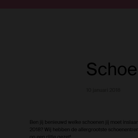
Doorgaan naar artikel
Submit search
Schoe
10 januari 2018
Ben jij benieuwd welke schoenen jij moet inslaa
2018? Wij hebben de allergrootste schoenentren
op een rijtje gezet!