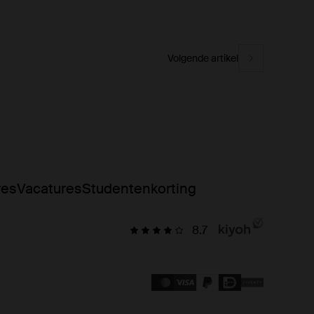
Volgende artikel
res
Vacatures
Studentenkorting
8.7