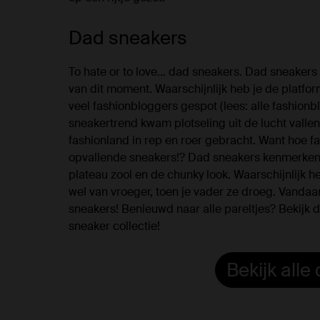
Dad sneakers
To hate or to love… dad sneakers. Dad sneakers
van dit moment. Waarschijnlijk heb je de platfor
veel fashionbloggers gespot (lees: alle fashionb
sneakertrend kwam plotseling uit de lucht vallen
fashionland in rep en roer gebracht. Want hoe fa
opvallende sneakers!? Dad sneakers kenmerken 
plateau zool en de chunky look. Waarschijnlijk h
wel van vroeger, toen je vader ze droeg. Vanda
sneakers! Benieuwd naar alle pareltjes? Bekijk 
sneaker collectie!
Bekijk all