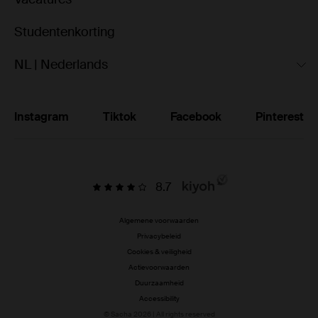
Studentenkorting
NL | Nederlands
Instagram
Tiktok
Facebook
Pinterest
8.7
Algemene voorwaarden
Privacybeleid
Cookies & veiligheid
Actievoorwaarden
Duurzaamheid
Accessibility
© Sacha 2026 | All rights reserved