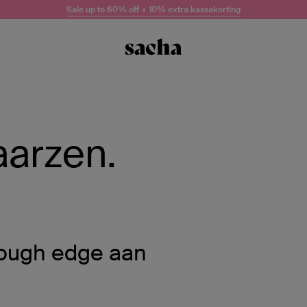
Sale up to 60% off + 10% extra kassakorting
aarzen.
rough edge aan