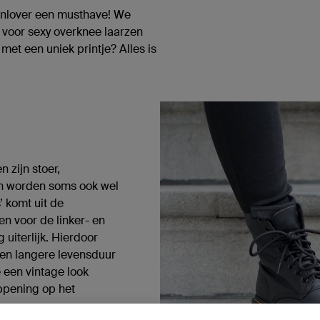
ionlover een musthave! We
e voor sexy overknee laarzen
met een uniek printje? Alles is
 zijn stoer,
zen worden soms ook wel
 komt uit de
en voor de linker- en
 uiterlijk. Hierdoor
een langere levensduur
een vintage look
appening op het