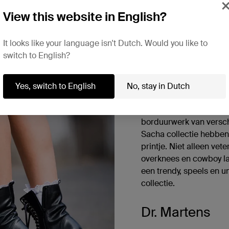
View this website in English?
 veterlaarzen
It looks like your language isn't Dutch. Would you like to
switch to English?
Embroidery
Yes, switch to English
No, stay in Dutch
Trendalert: embroidery 
borduurwerk van versch
Sacha collectie hebben
printje. Niet alleen ve
overknees en cowboy la
een trendy, speels en u
collectie.
Dr. Martens