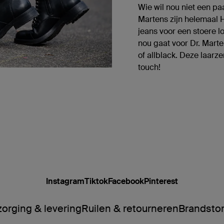
Wie wil nou niet een pa
Martens zijn helemaal 
jeans voor een stoere lo
nou gaat voor Dr. Marte
of allblack. Deze laarze
touch!
Instagram
Tiktok
Facebook
Pinterest
orging & levering
Ruilen & retourneren
Brandsto