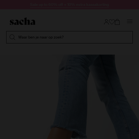
Doorgaan naar artikel
Sale up to 60% off + 10% extra kassakorting
Submit search
Waar ben je naar op zoek?