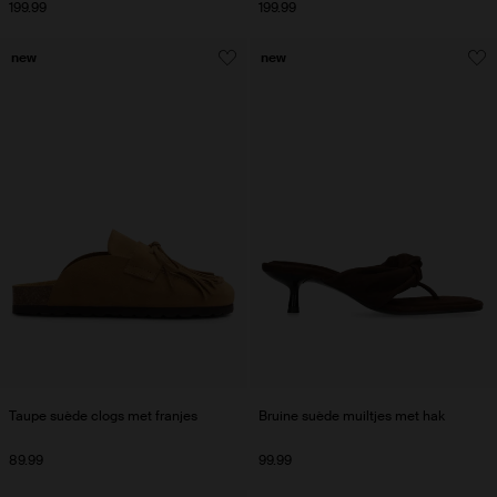
199.99
199.99
new
new
Taupe suède clogs met franjes
Bruine suède muiltjes met hak
89.99
99.99