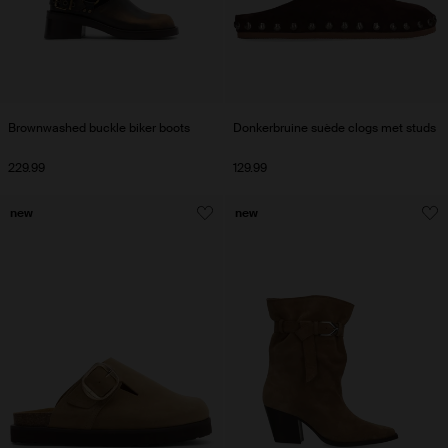
Brownwashed buckle biker boots
Donkerbruine suède clogs met studs
229.99
129.99
new
new