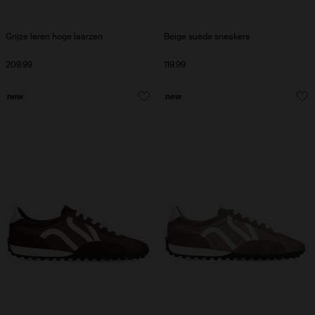
Grijze leren hoge laarzen
Beige suède sneakers
209.99
119.99
new
new