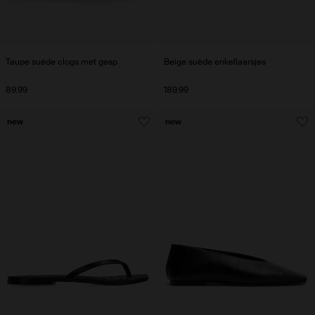
Taupe suède clogs met gesp
Beige suède enkellaarsjes
89.99
189.99
new
new