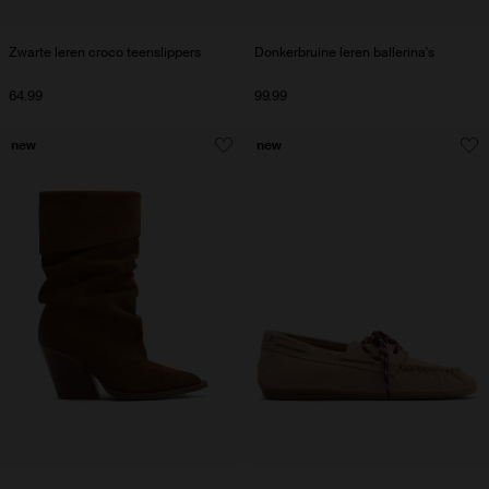
Zwarte leren croco teenslippers
Donkerbruine leren ballerina's
64.99
99.99
new
new