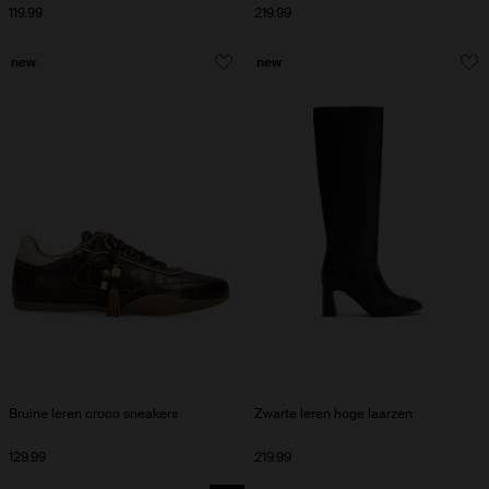
119.99
219.99
new
new
Bruine leren croco sneakers
Zwarte leren hoge laarzen
129.99
219.99