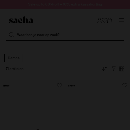
Doorgaan naar artikel
Sale up to 60% off + 10% extra kassakorting
Submit search
Waar ben je naar op zoek?
Dames
71 artikelen
new
new