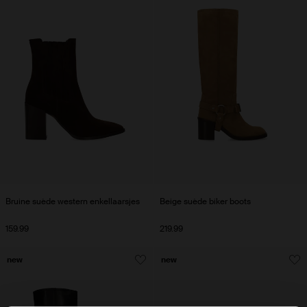
Bruine suède western enkellaarsjes
Beige suède biker boots
159.99
219.99
new
new