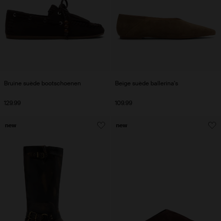
Bruine suède bootschoenen
Beige suède ballerina's
129.99
109.99
new
new