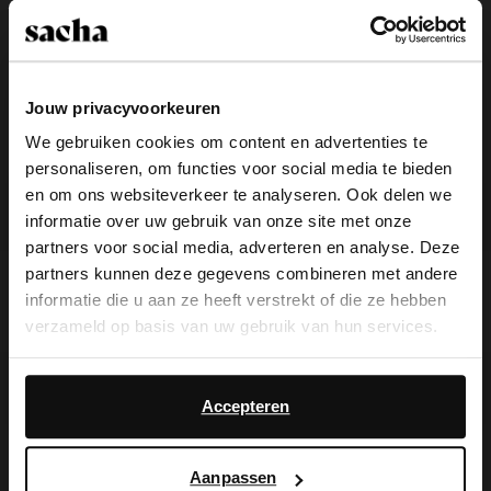
Jouw privacyvoorkeuren
We gebruiken cookies om content en advertenties te
personaliseren, om functies voor social media te bieden
×
en om ons websiteverkeer te analyseren. Ook delen we
View this website in English?
informatie over uw gebruik van onze site met onze
partners voor social media, adverteren en analyse. Deze
It looks like your language isn't Dutch. Would
partners kunnen deze gegevens combineren met andere
Zwarte leren biker boots
Beige teddy clogs met gesp
you like to switch to English?
informatie die u aan ze heeft verstrekt of die ze hebben
219.99
74.99
verzameld op basis van uw gebruik van hun services.
Yes, switch to
No, stay in Dutch
new
new
English
Daarnaast werken wij samen met Google voor
advertentie- en meetdoeleinden. Meer informatie over
Accepteren
hoe Google uw persoonsgegevens gebruikt, vindt u op
Google’s pagina over zakelijke veiligheid en privacy
.
Aanpassen