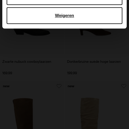
Weigeren
Zwarte nubuck cowboylaarzen
Donkerbruine suède hoge laarzen
169.99
199.99
new
new