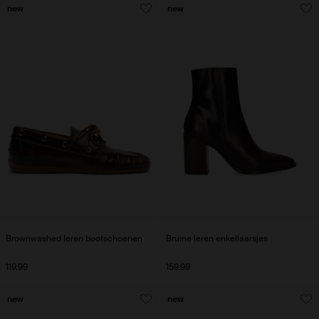
new
new
Brownwashed leren bootschoenen
Bruine leren enkellaarsjes
119.99
159.99
new
new