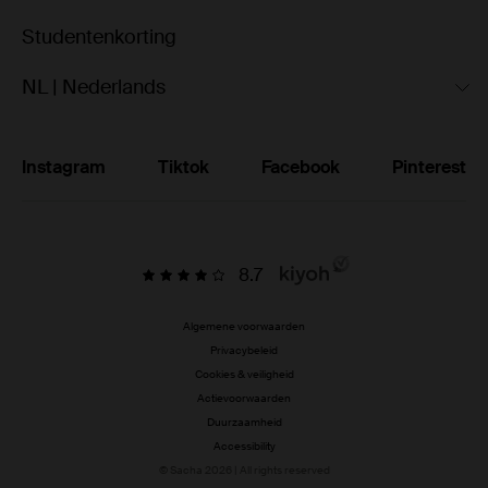
Studentenkorting
NL | Nederlands
Instagram
Tiktok
Facebook
Pinterest
8.7
Algemene voorwaarden
Privacybeleid
Cookies & veiligheid
Actievoorwaarden
Duurzaamheid
Accessibility
© Sacha 2026 | All rights reserved