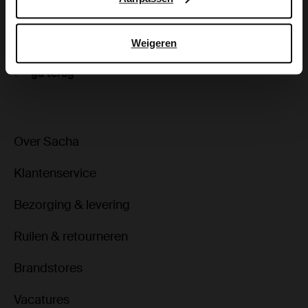
Bezorgen & retour
Weigeren
ga terug
Over Sacha
Klantenservice
Bezorging & levering
Ruilen & retourneren
Brandstores
Vacatures