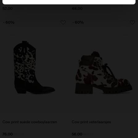
52.00
130.00
48.00
120.00
- 60%
- 60%
Cow print suède cowboylaarzen
Cow print veterlaarsjes
76.00
190.00
56.00
140.00