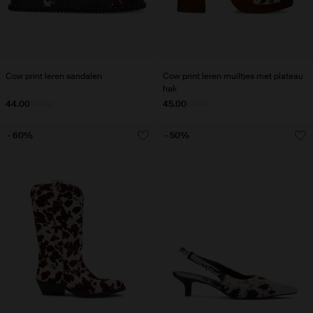
Cow print leren sandalen
Cow print leren muiltjes met plateau
hak
44.00
110.00
45.00
89.98
- 60%
- 50%