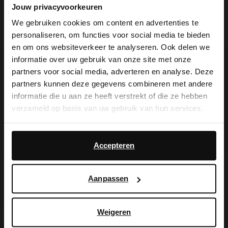
Jouw privacyvoorkeuren
Cow print sneakers
Burgundy pony hair sneakers
We gebruiken cookies om content en advertenties te
personaliseren, om functies voor social media te bieden
60.00
120.00
48.00
120.00
×
en om ons websiteverkeer te analyseren. Ook delen we
View this website in English?
- 60%
- 60%
informatie over uw gebruik van onze site met onze
partners voor social media, adverteren en analyse. Deze
It looks like your language isn't Dutch. Would
partners kunnen deze gegevens combineren met andere
you like to switch to English?
informatie die u aan ze heeft verstrekt of die ze hebben
verzameld op basis van uw gebruik van hun services.
Yes, switch to
No, stay in Dutch
English
Daarnaast werken wij samen met Google voor
advertentie- en meetdoeleinden. Meer informatie over
Accepteren
hoe Google uw persoonsgegevens gebruikt, vindt u op
Google’s pagina over zakelijke veiligheid en privacy
.
Aanpassen
Weigeren
Bruine suède cow print sneakers
Bruine sneakers met cow print