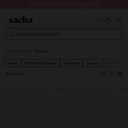
Doorgaan naar artikel
Sale up to 60% off + 10% extra kassakorting
Submit search
Waar ben je naar op zoek?
Dames trends
Cow print
Brown
Bold red & Burgundy
Cow print
Leopard
As seen on Ti
18 artikelen