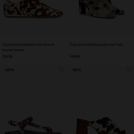
Cow print sneakers met roze en
Cow print enkellaarsjes met hak
bruine veters
139.99
149.99
- 60%
- 50%