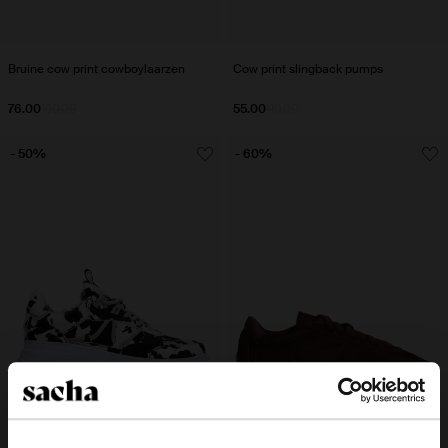
Bruine cow print cowboylaarzen
Cow print slingback pumps
76.00
190.00
55.00
110.00
- 50%
- 60%