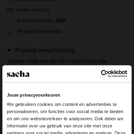
Snelle levering
Achteraf betalen
14 dagen bedenktijd
Product omschrijving
Summer heels met een 90's touch! Deze rode
sandalen met hak van Sacha zijn de perfecte
eycatchers voor een summer look. De hak sandalen
hebben twee bandjes met gesp over de voet en een
blokhak met een hoogte van 6 cm. De sandalen met
Jouw privacyvoorkeuren
hak zijn geheel gemaakt van leer, verzorg ze dus goed
met de juiste onderhoudsproducten.
We gebruiken cookies om content en advertenties te
personaliseren, om functies voor social media te bieden
×
en om ons websiteverkeer te analyseren. Ook delen we
View this website in English?
Product details
informatie over uw gebruik van onze site met onze
partners voor social media, adverteren en analyse. Deze