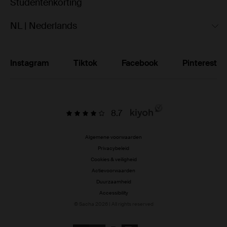
Studentenkorting
NL | Nederlands
Instagram
Tiktok
Facebook
Pinterest
8.7
Algemene voorwaarden
Privacybeleid
Cookies & veiligheid
Actievoorwaarden
Duurzaamheid
Accessibility
© Sacha 2026 | All rights reserved