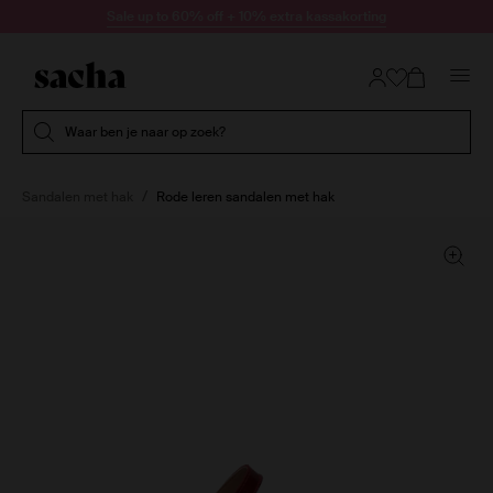
Doorgaan naar artikel
Sale up to 60% off + 10% extra kassakorting
Submit search
Waar ben je naar op zoek?
Sandalen met hak
Rode leren sandalen met hak