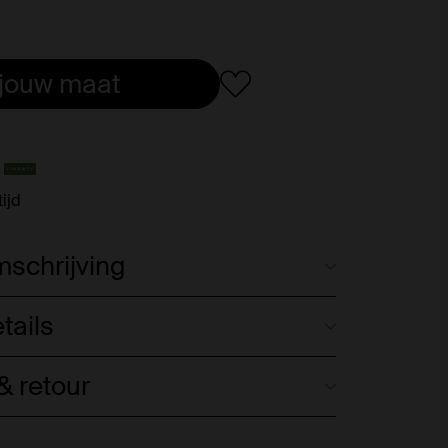
 jouw maat
ijd
schrijving
tails
 retour