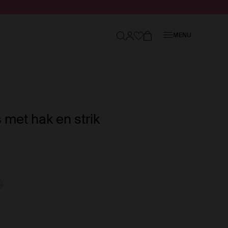
Sluiten
MENU
 met hak en strik
9