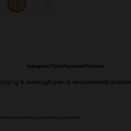
Instagram
Tiktok
Facebook
Pinterest
orging & levering
Ruilen & retourneren
Brandsto
ctievoorwaarden
Duurzaamheid
Accessibility