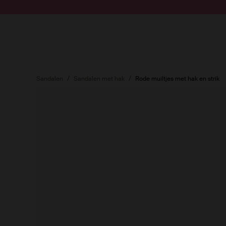
Doorgaan naar artikel
Submit search
Sandalen
Sandalen met hak
Rode muiltjes met hak en strik