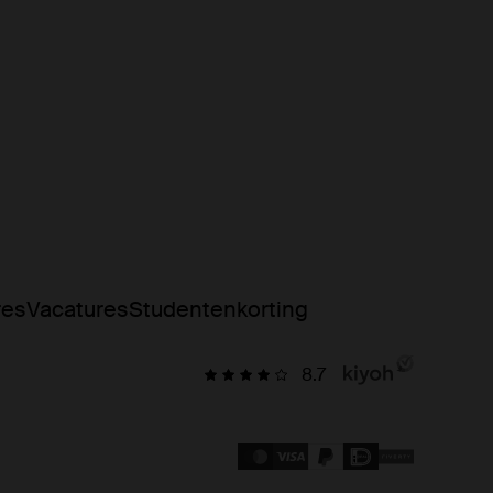
res
Vacatures
Studentenkorting
8.7