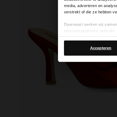
media, adverteren en analys
verstrekt of die ze hebben v
Daarnaast werken wij samen 
persoonsgegevens gebruikt, 
Accepteren