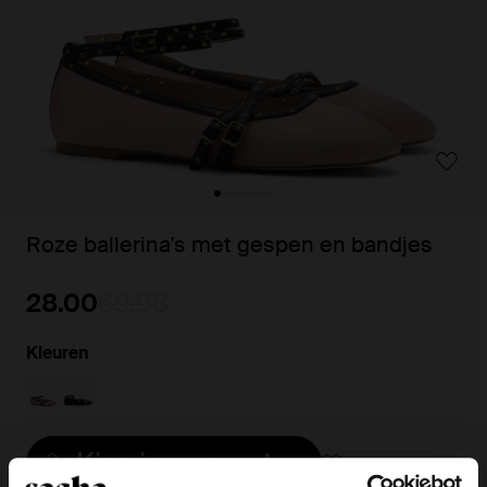
Roze ballerina's met gespen en bandjes
28.00
69.98
Kleuren
Kies jouw maat