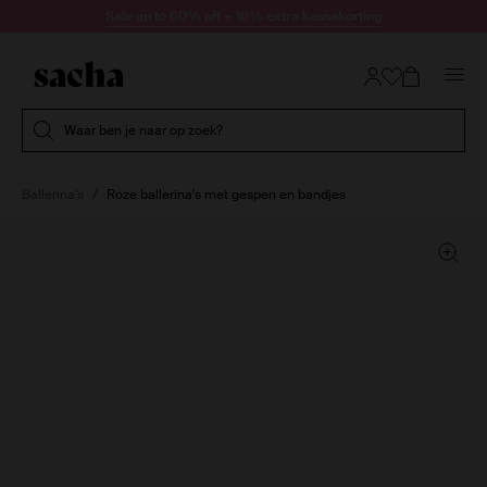
Doorgaan naar artikel
Sale up to 60% off + 10% extra kassakorting
Submit search
Waar ben je naar op zoek?
Ballerina's
Roze ballerina's met gespen en bandjes