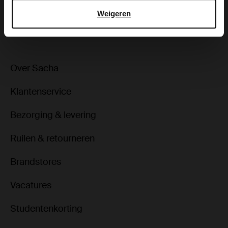
Weigeren
ga terug
Over Sacha
Klantenservice
Bezorging & levering
Ruilen & retourneren
Brandstores
Vacatures
Studentenkorting