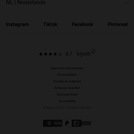
NL | Nederlands
Instagram
Tiktok
Facebook
Pinterest
8.7
Algemene voorwaarden
Privacybeleid
Cookies & veiligheid
Actievoorwaarden
Duurzaamheid
Accessibility
© Sacha 2026 | All rights reserved