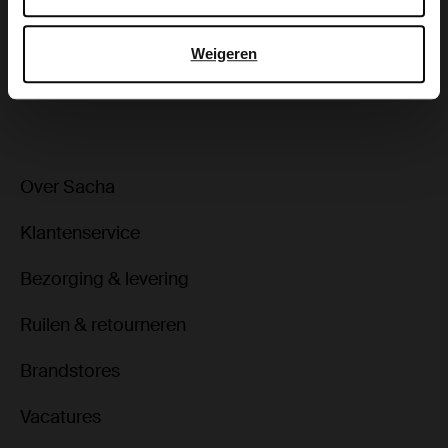
Bezorgen & retour
Weigeren
ga terug
Over Sacha
Klantenservice
Bezorging & levering
Ruilen & retourneren
Brandstores
Vacatures