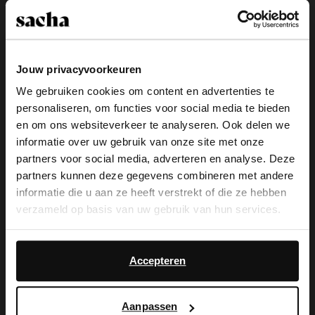
Kies jouw maat
Jouw privacyvoorkeuren
Snelle levering
We gebruiken cookies om content en advertenties te
Achteraf betalen
personaliseren, om functies voor social media te bieden
×
en om ons websiteverkeer te analyseren. Ook delen we
14 dagen bedenktijd
View this website in English?
informatie over uw gebruik van onze site met onze
partners voor social media, adverteren en analyse. Deze
It looks like your language isn't Dutch. Would
Product omschrijving
partners kunnen deze gegevens combineren met andere
you like to switch to English?
informatie die u aan ze heeft verstrekt of die ze hebben
Deze zwarte lak ballerina's van Sacha hebben een
verzameld op basis van uw gebruik van hun services.
klassiek design en bandjes rondom de enkels en de
Yes, switch to
wreef met zilverkleurige studs. We adviseren als
No, stay in Dutch
English
Daarnaast werken wij samen met Google voor
bescherming en verzorging de Pure Protect 300 ml.
advertentie- en meetdoeleinden. Meer informatie over
Accepteren
hoe Google uw persoonsgegevens gebruikt, vindt u op
Product details
Google’s pagina over zakelijke veiligheid en privacy
.
Aanpassen