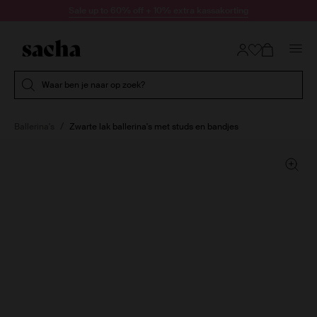
Doorgaan naar artikel
Sale up to 60% off + 10% extra kassakorting
Submit search
Waar ben je naar op zoek?
Ballerina's
Zwarte lak ballerina's met studs en bandjes