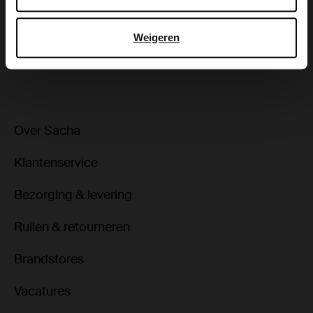
Bezorgen & retour
Weigeren
ga terug
Over Sacha
Klantenservice
Bezorging & levering
Ruilen & retourneren
Brandstores
Vacatures