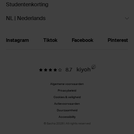
Studentenkorting
NL | Nederlands
Instagram
Tiktok
Facebook
Pinterest
8.7
Algemene voorwaarden
Privacybeleid
Cookies & veiligheid
Actievoorwaarden
Duurzaamheid
Accessibility
© Sacha 2026 | All rights reserved