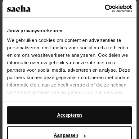
Kies jouw maat
Snelle levering
Jouw privacyvoorkeuren
Achteraf betalen
We gebruiken cookies om content en advertenties te
personaliseren, om functies voor social media te bieden
14 dagen bedenktijd
en om ons websiteverkeer te analyseren. Ook delen we
informatie over uw gebruik van onze site met onze
Product omschrijving
partners voor social media, adverteren en analyse. Deze
partners kunnen deze gegevens combineren met andere
Deze zwarte biker boots van Sacha hebben een
informatie die u aan ze heeft verstrekt of die ze hebben
zilverkleurig o-gesp, een ronde neus en een hakhoogte
verzameld op basis van uw gebruik van hun services.
van 7 cm. De zwarte laarzen hebben een
schachthoogte van 38 cm en een schachtomtrek van
Daarnaast werken wij samen met Google voor
38 cm. De boots zijn volledig gemaakt van leer.
advertentie- en meetdoeleinden. Meer informatie over
Accepteren
hoe Google uw persoonsgegevens gebruikt, vindt u op
Product details
Google’s pagina over zakelijke veiligheid en privacy
.
Aanpassen