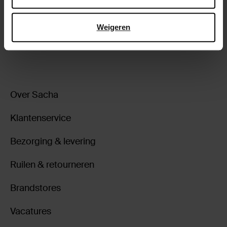
Bezorgen & retour
Weigeren
ga terug
Over Sacha
Klantenservice
Bezorging & levering
Ruilen & retourneren
Brandstores
Vacatures