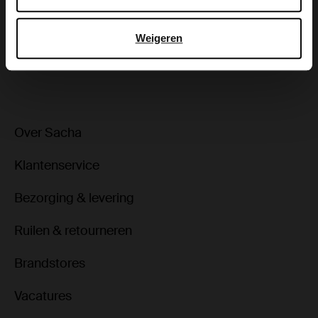
Bezorgen & retour
Weigeren
ga terug
Over Sacha
Klantenservice
Bezorging & levering
Ruilen & retourneren
Brandstores
Vacatures