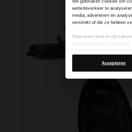
We gebruiken cookies om cont
websiteverkeer te analyseren
media, adverteren en analys
verstrekt of die ze hebben v
Daarnaast werken wij samen 
persoonsgegevens gebruikt, 
Accepteren