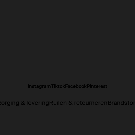
Instagram
Tiktok
Facebook
Pinterest
orging & levering
Ruilen & retourneren
Brandsto