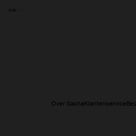
3.50
9.99
Over Sacha
Klantenservice
Bez