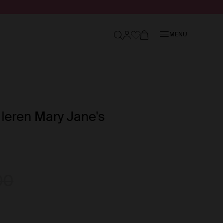
Sluiten
MENU
 leren Mary Jane's
00