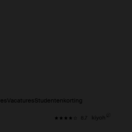
res
Vacatures
Studentenkorting
8.7