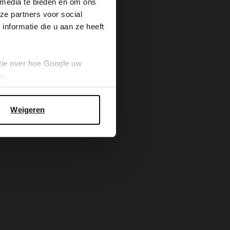
 media te bieden en om ons
ze partners voor social
nformatie die u aan ze heeft
tie over hoe Google uw
cy
.
Weigeren