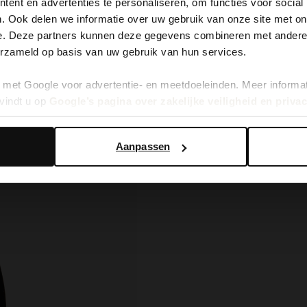
ent en advertenties te personaliseren, om functies voor social
. Ook delen we informatie over uw gebruik van onze site met on
It looks like your language isn't Dutch. Would you like to
e. Deze partners kunnen deze gegevens combineren met andere i
switch to English?
erzameld op basis van uw gebruik van hun services.
met Google voor advertentie- en meetdoeleinden. Meer informa
Yes, switch to English
No, stay in Dutch
vindt u op
Google’s pagina over zakelijke veiligheid en priva
Aanpassen