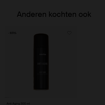
Item
Anderen kochten ook
1
of
1
- 65%
Anti Aging 300 ml