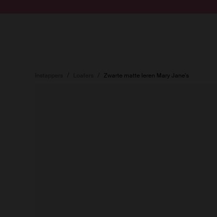
Doorgaan naar artikel
Submit search
Instappers
Loafers
Zwarte matte leren Mary Jane's