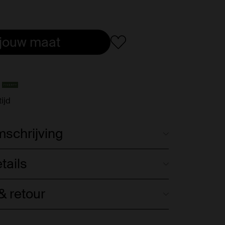
 jouw maat
ijd
schrijving
tails
 retour