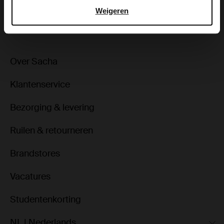
Weigeren
ga terug
Over Sacha
Klantenservice
Bezorging & levering
Ruilen & retourneren
Brandstores
Vacatures
Studentenkorting
NL | Nederlands