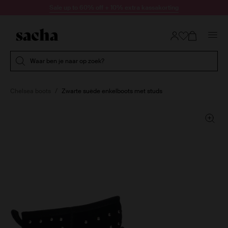
Doorgaan naar artikel
Sale up to 60% off + 10% extra kassakorting
Submit search
Waar ben je naar op zoek?
Chelsea boots
Zwarte suède enkelboots met studs