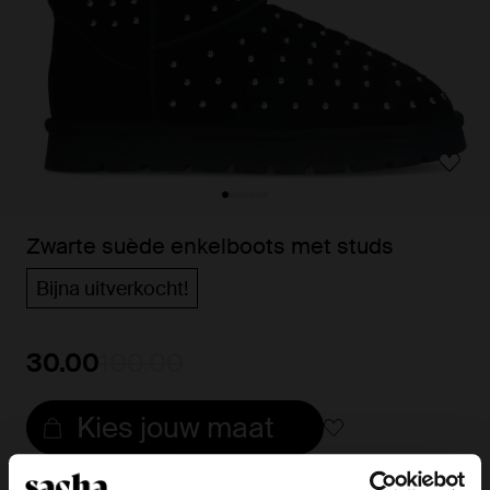
Zwarte suède enkelboots met studs
Bijna uitverkocht!
30.00
100.00
Kies jouw maat
Snelle levering