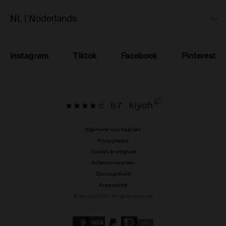
NL | Nederlands
Instagram
Tiktok
Facebook
Pinterest
8.7
Algemene voorwaarden
Privacybeleid
Cookies & veiligheid
Actievoorwaarden
Duurzaamheid
Accessibility
© Sacha 2026 | All rights reserved