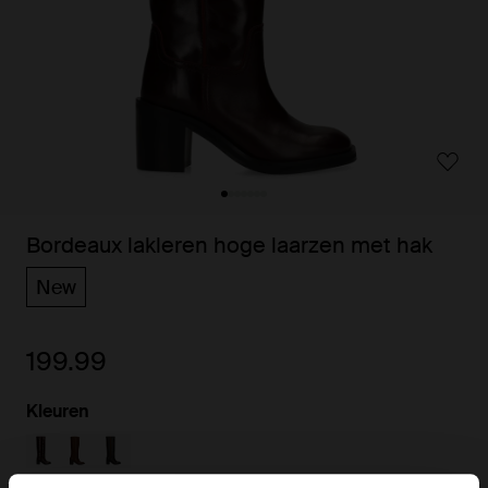
Bordeaux lakleren hoge laarzen met hak
New
199.99
Kleuren