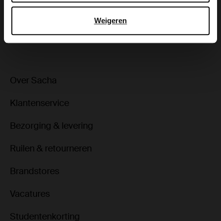
Bezorgen & retour
Weigeren
ga terug
Over Sacha
Klantenservice
Bezorging & levering
Ruilen & retourneren
Brandstores
Vacatures
Studentenkorting