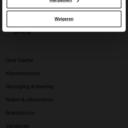
Bezorgen & retour
Weigeren
ga terug
Over Sacha
Klantenservice
Bezorging & levering
Ruilen & retourneren
Brandstores
Vacatures