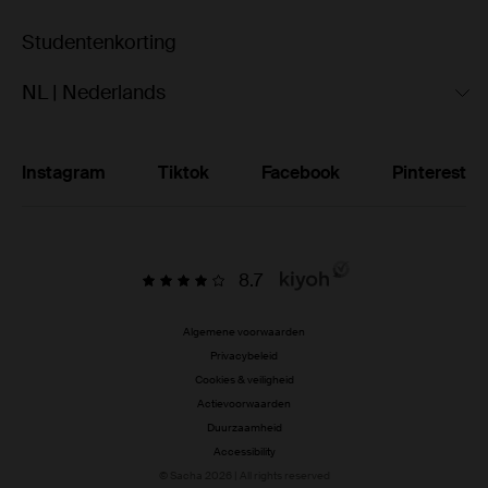
Studentenkorting
NL | Nederlands
Instagram
Tiktok
Facebook
Pinterest
8.7
Algemene voorwaarden
Privacybeleid
Cookies & veiligheid
Actievoorwaarden
Duurzaamheid
Accessibility
© Sacha 2026 | All rights reserved