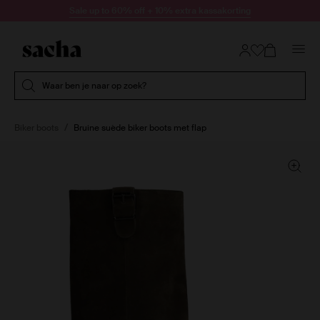
Doorgaan naar artikel
Sale up to 60% off + 10% extra kassakorting
Submit search
Waar ben je naar op zoek?
Biker boots
Bruine suède biker boots met flap