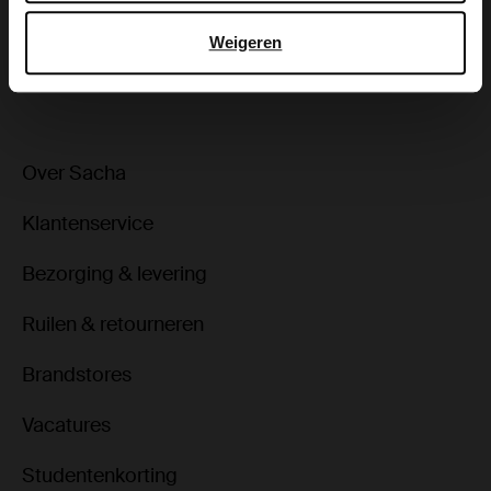
Weigeren
ga terug
Over Sacha
Klantenservice
Bezorging & levering
Ruilen & retourneren
Brandstores
Vacatures
Studentenkorting