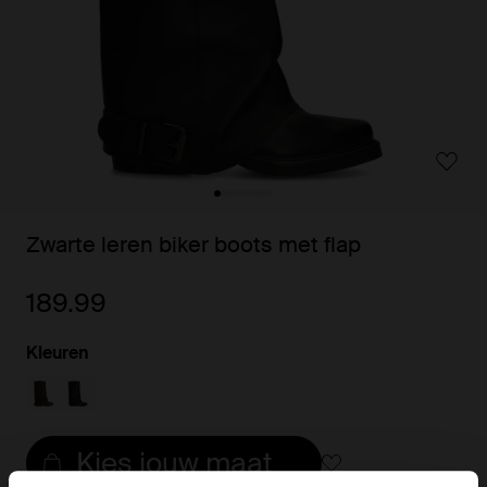
Zwarte leren biker boots met flap
189.99
Kleuren
Kies jouw maat