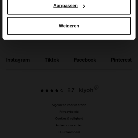
Aanpassen
Vacatures
Studentenkorting
Weigeren
NL | Nederlands
Instagram
Tiktok
Facebook
Pinterest
8.7
Algemene voorwaarden
Privacybeleid
Cookies & veiligheid
Actievoorwaarden
Duurzaamheid