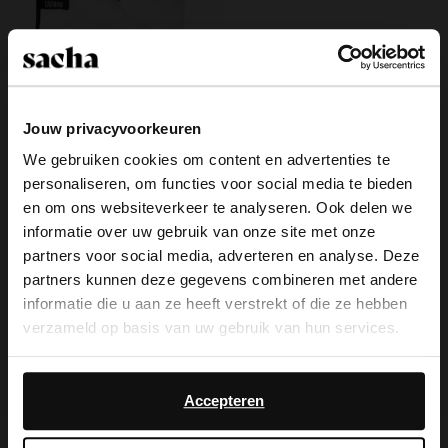
Collonil carbon premium
microvezeldoek
Jouw privacyvoorkeuren
3.50
6.99
We gebruiken cookies om content en advertenties te
personaliseren, om functies voor social media te bieden
×
en om ons websiteverkeer te analyseren. Ook delen we
View this website in English?
informatie over uw gebruik van onze site met onze
Over Sacha
partners voor social media, adverteren en analyse. Deze
It looks like your language isn't Dutch. Would
partners kunnen deze gegevens combineren met andere
you like to switch to English?
Klantenservice
informatie die u aan ze heeft verstrekt of die ze hebben
verzameld op basis van uw gebruik van hun services.
Bezorging & levering
Yes, switch to
No, stay in Dutch
English
Daarnaast werken wij samen met Google voor
Ruilen & retourneren
advertentie- en meetdoeleinden. Meer informatie over
Accepteren
hoe Google uw persoonsgegevens gebruikt, vindt u op
Brandstores
Google’s pagina over zakelijke veiligheid en privacy
.