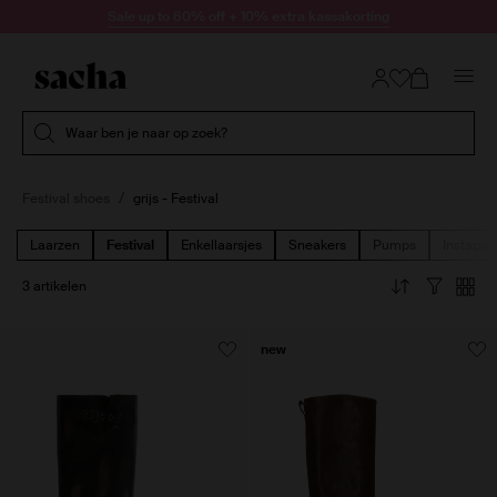
Doorgaan naar artikel
Sale up to 60% off + 10% extra kassakorting
Submit search
Waar ben je naar op zoek?
Festival shoes
grijs - Festival
Laarzen
Festival
Enkellaarsjes
Sneakers
Pumps
Instappe
3 artikelen
new