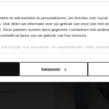
- 30%
View this website in English?
ent en advertenties te personaliseren, om functies voor social
. Ook delen we informatie over uw gebruik van onze site met on
It looks like your language isn't Dutch. Would you like to
e. Deze partners kunnen deze gegevens combineren met andere i
switch to English?
erzameld op basis van uw gebruik van hun services.
met Google voor advertentie- en meetdoeleinden. Meer informa
Yes, switch to English
No, stay in Dutch
vindt u op
Google’s pagina over zakelijke veiligheid en priva
Aanpassen
jes met hak