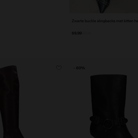
Zwarte buckle slingbacks met kitten h
69.99
99.99
- 60%