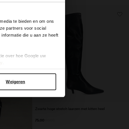
×
- 50%
 media te bieden en om ons
ze partners voor social
nformatie die u aan ze heeft
tie over hoe Google uw
cy
.
Weigeren
Zwarte hoge stretch laarzen met kitten heel
75.00
150.00