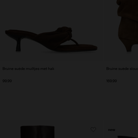
Bruine suède muiltjes met hak
Bruine suède slou
99.99
169.99
new