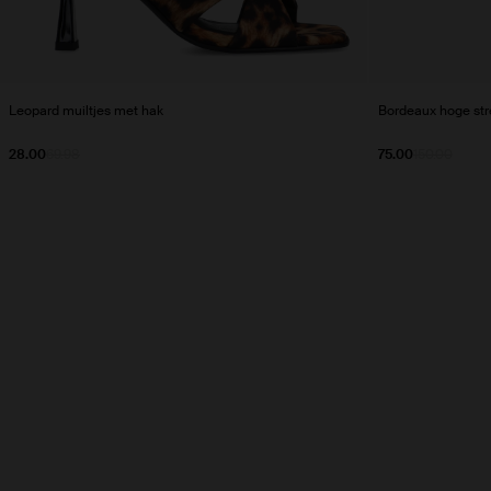
Leopard muiltjes met hak
Bordeaux hoge stre
28.00
69.98
75.00
150.00