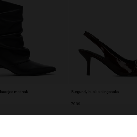
laarsjes met hak
Burgundy buckle slingbacks
79.99