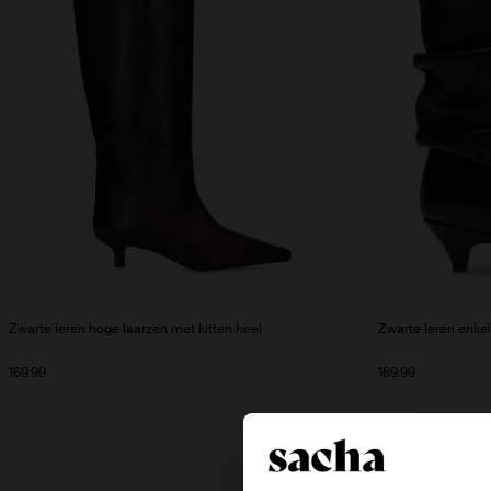
Zwarte leren hoge laarzen met kitten heel
Zwarte leren enkel
169.99
169.99