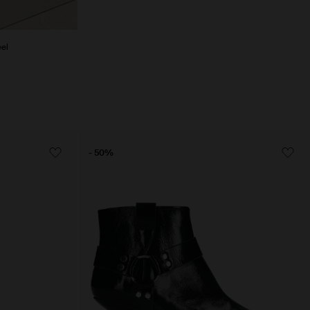
eel
- 50%