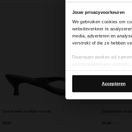
Jouw privacyvoorkeuren
- 30%
We gebruiken cookies om cont
websiteverkeer te analyseren
media, adverteren en analys
verstrekt of die ze hebben v
Daarnaast werken wij samen 
persoonsgegevens gebruikt, 
Accepteren
Zwarte leren muiltjes met hak
Zwarte leren muilt
69.99
52.49
74.99