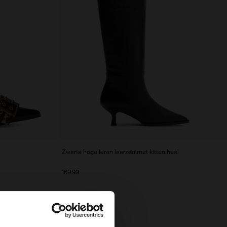
Zwarte hoge leren laarzen met kitten heel
169.99