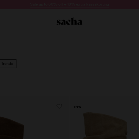
Sale up to 60% off + 10% extra kassakorting
Trends
new