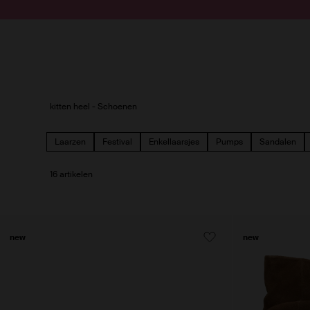
Doorgaan naar artikel
Submit search
kitten heel - Schoenen
Laarzen
Festival
Enkellaarsjes
Pumps
Sandalen
16 artikelen
new
new