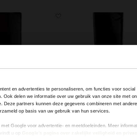
View this website in English?
ent en advertenties te personaliseren, om functies voor social
. Ook delen we informatie over uw gebruik van onze site met on
It looks like your language isn't Dutch. Would you like to
e. Deze partners kunnen deze gegevens combineren met andere i
switch to English?
erzameld op basis van uw gebruik van hun services.
leren laarzen
Zwarte hoge lakleren laarzen met kitte
met Google voor advertentie- en meetdoeleinden. Meer informa
Yes, switch to English
No, stay in Dutch
179.99
vindt u op
Google’s pagina over zakelijke veiligheid en priva