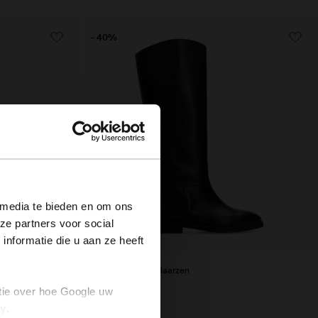
- 40%
×
 media te bieden en om ons
ze partners voor social
nformatie die u aan ze heeft
n heel
Zwarte hoge leren laarzen
tie over hoe Google uw
113.99
189.98
cy
.