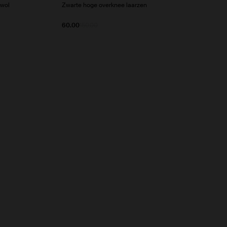
ewol
Zwarte hoge overknee laarzen
60.00
150.00