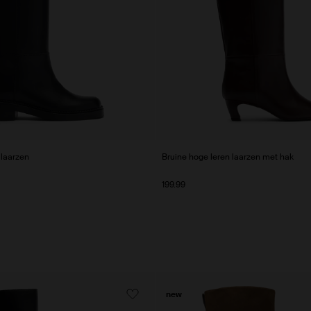
 laarzen
Bruine hoge leren laarzen met hak
199.99
new