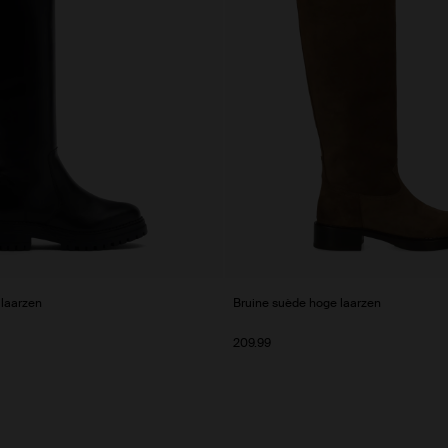
 laarzen
Bruine suède hoge laarzen
209.99