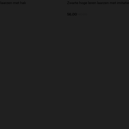
 laarzen met hak
Zwarte hoge leren laarzen met imitati
56.00
140.00