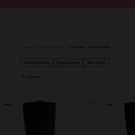
Doorgaan naar artikel
Submit search
Laarzen
Hoge laarzen
lage hak - Hoge laarzen
Cowboylaarzen
Hoge laarzen
Biker boots
17 artikelen
new
new