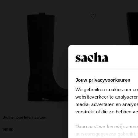
Jouw privacyvoorkeuren
We gebruiken cookies om cont
websiteverkeer te analyseren
media, adverteren en analys
verstrekt of die ze hebben v
Bruine hoge leren laarzen
Bordeaux hoge lak
Daarnaast werken wij samen 
189.99
179.99
persoonsgegevens gebruikt, 