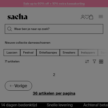
Doorgaan naar artikel
Sale up to 60% off + 10% extra kassakorting
Submit search
Waar ben je naar op zoek?
Nieuwe collectie damesschoenen
Laarzen
Festival
Enkellaarsjes
Sneakers
Instappers
Sand
71 artikelen
2
Vorige
Vorige
per pagina
14 dagen bedenktijd
Snelle levering
Achteraf beta