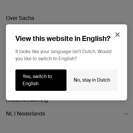
Over Sacha
×
Klantenservice
View this website in English?
Bezorging & levering
It looks like your language isn't Dutch. Would
Ruilen & retourneren
you like to switch to English?
Brandstores
Yes, switch to
No, stay in Dutch
English
Vacatures
Studentenkorting
NL | Nederlands