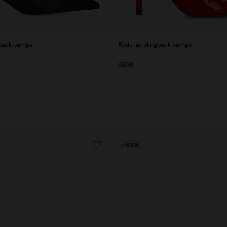
gback pumps
Rode lak slingback pumps
69.99
- 60%