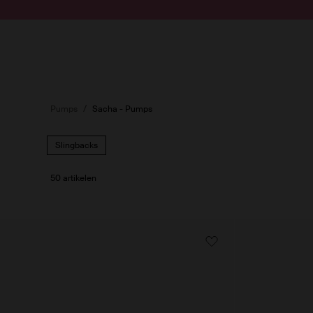
Doorgaan naar artikel
Submit search
Pumps
Sacha - Pumps
Slingbacks
50 artikelen