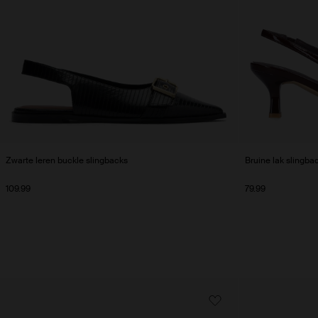
Zwarte leren buckle slingbacks
Bruine lak slingba
109.99
79.99