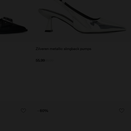
Zilveren metallic slingback pumps
55.99
69.99
- 60%