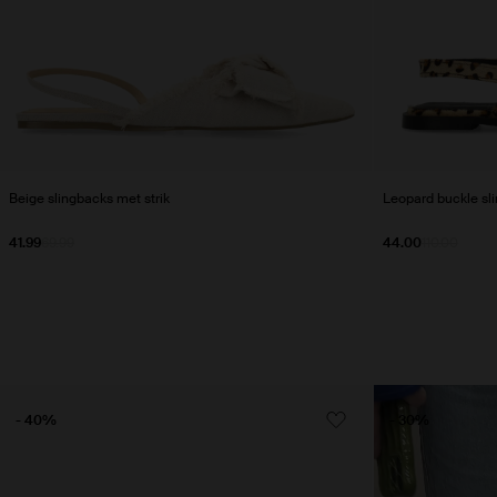
Beige slingbacks met strik
Leopard buckle sl
41.99
69.99
44.00
110.00
- 40%
- 30%