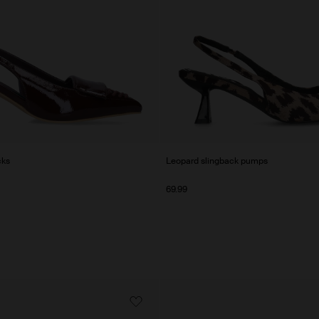
cks
Leopard slingback pumps
69.99