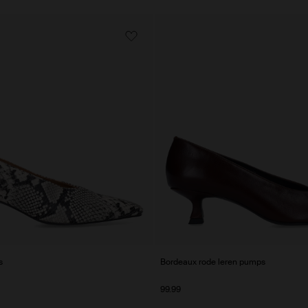
s
Bordeaux rode leren pumps
99.99