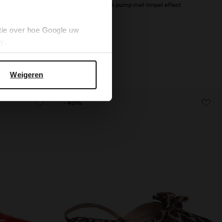
fect
Burgundy slingback pump met rimpel effect
109.99
tie over hoe Google uw
cy
.
Weigeren
- 40%