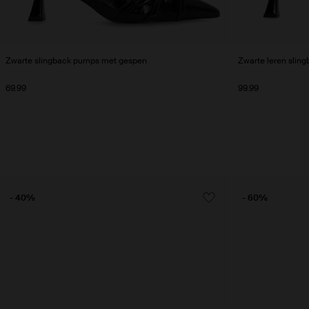
Zwarte slingback pumps met gespen
Zwarte leren slin
69.99
99.99
- 40%
- 60%