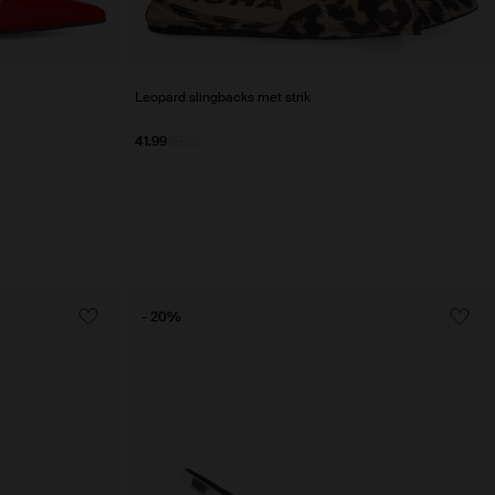
Leopard slingbacks met strik
41.99
69.99
- 20%