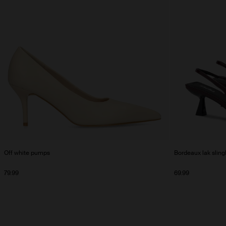
Off white pumps
Bordeaux lak slin
79.99
69.99