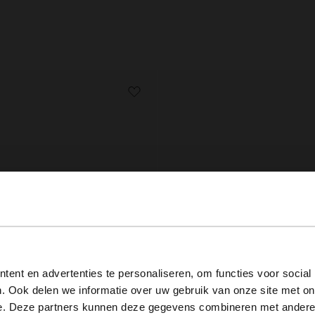
View this website in English?
ent en advertenties te personaliseren, om functies voor social
. Ook delen we informatie over uw gebruik van onze site met on
It looks like your language isn't Dutch. Would you like to
e. Deze partners kunnen deze gegevens combineren met andere i