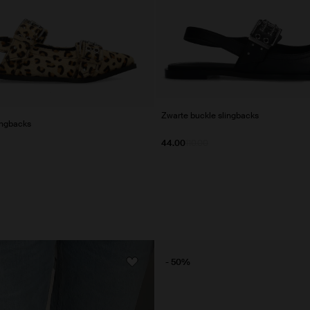
Zwarte buckle slingbacks
ingbacks
44.00
110.00
- 50%