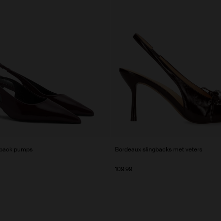
gback pumps
Bordeaux slingbacks met veters
109.99