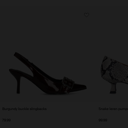
Burgundy buckle slingbacks
Snake leren pump
79.99
99.99