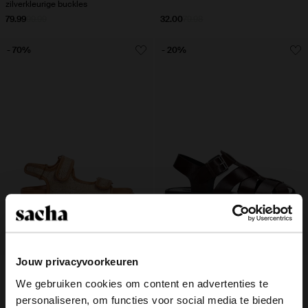
zilverkleurige buckles
79.99
99.99
32.00
79.98
- 70%
- 20%
Jouw privacyvoorkeuren
Beige raffia sandalen
Donkerbruine leren sandalen
We gebruiken cookies om content en advertenties te
personaliseren, om functies voor social media te bieden
24.00
80.00
87.99
109.99