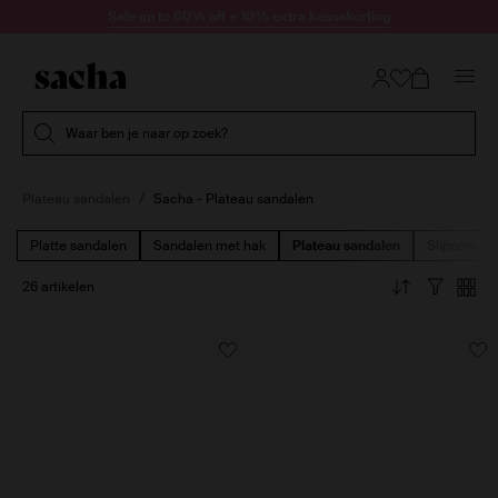
Doorgaan naar artikel
Sale up to 60% off + 10% extra kassakorting
Submit search
Waar ben je naar op zoek?
Plateau sandalen
Sacha - Plateau sandalen
Platte sandalen
Sandalen met hak
Plateau sandalen
Slippers me
26 artikelen