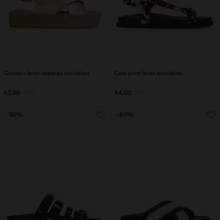
Gouden leren plateau sandalen
Cow print leren sandalen
62.99
89.99
44.00
110.00
- 50%
- 60%