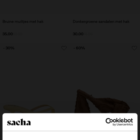
Bruine muiltjes met hak
Donkergroene sandalen met hak
35.00
69.99
30.00
74.98
- 30%
- 60%