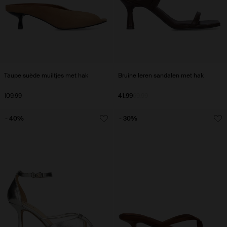
Taupe suède muiltjes met hak
Bruine leren sandalen met hak
109.99
41.99
69.99
- 40%
- 30%