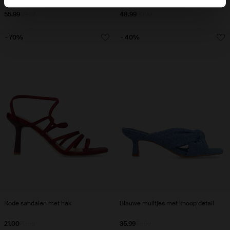
55.99
69.99
48.99
69.99
- 70%
- 40%
Rode sandalen met hak
Blauwe muiltjes met knoop detail
21.00
70.00
35.99
59.99