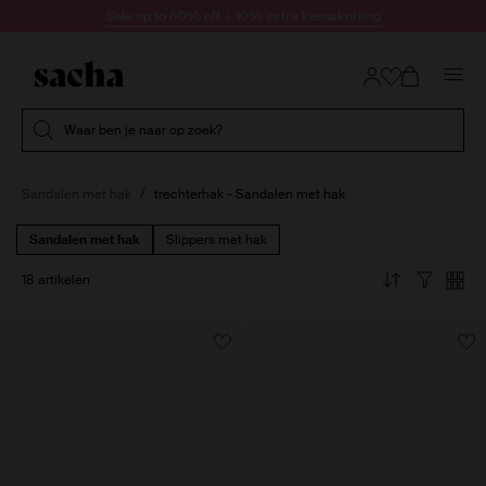
Doorgaan naar artikel
Sale up to 60% off + 10% extra kassakorting
Submit search
Waar ben je naar op zoek?
Sandalen met hak
trechterhak - Sandalen met hak
Sandalen met hak
Slippers met hak
18 artikelen