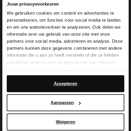
Jouw privacyvoorkeuren
Gele croco slippers met hak
Bruine muiltjes met hak
We gebruiken cookies om content en advertenties te
personaliseren, om functies voor social media te bieden
41.99
59.99
30.00
74.98
×
en om ons websiteverkeer te analyseren. Ook delen we
View this website in English?
- 20%
- 30%
informatie over uw gebruik van onze site met onze
partners voor social media, adverteren en analyse. Deze
It looks like your language isn't Dutch. Would
partners kunnen deze gegevens combineren met andere
you like to switch to English?
informatie die u aan ze heeft verstrekt of die ze hebben
verzameld op basis van uw gebruik van hun services.
Yes, switch to
No, stay in Dutch
English
Daarnaast werken wij samen met Google voor
advertentie- en meetdoeleinden. Meer informatie over
Accepteren
hoe Google uw persoonsgegevens gebruikt, vindt u op
Google’s pagina over zakelijke veiligheid en privacy
.
Aanpassen
Weigeren
Gouden sandalen met hak
Bordeaux sandalen met hak