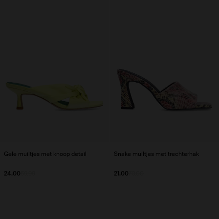
Gele muiltjes met knoop detail
Snake muiltjes met trechterhak
24.00
59.99
21.00
70.00