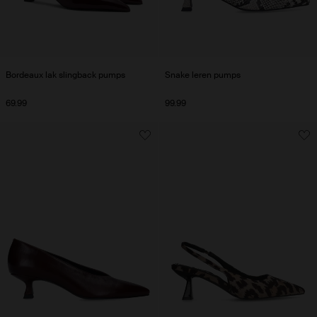
Bordeaux lak slingback pumps
Snake leren pumps
69.99
99.99