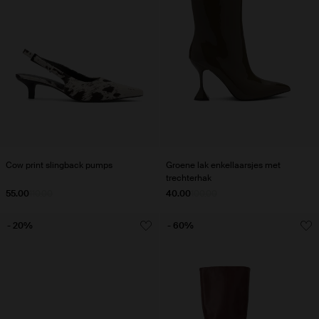
Cow print slingback pumps
Groene lak enkellaarsjes met
trechterhak
55.00
110.00
40.00
100.00
- 20%
- 60%