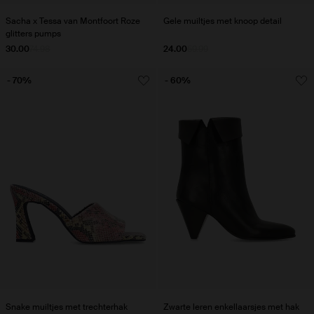
Sacha x Tessa van Montfoort Roze
Gele muiltjes met knoop detail
glitters pumps
30.00
74.98
24.00
59.99
- 70%
- 60%
Snake muiltjes met trechterhak
Zwarte leren enkellaarsjes met hak