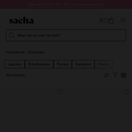
Doorgaan naar artikel
Sale up to 60% off + 10% extra kassakorting
Submit search
Waar ben je naar op zoek?
trechterhak - Schoenen
Laarzen
Enkellaarsjes
Pumps
Sandalen
Trends
34 artikelen