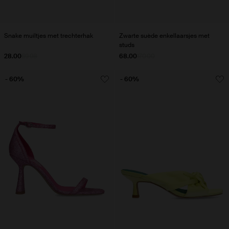
Snake muiltjes met trechterhak
Zwarte suède enkellaarsjes met
studs
28.00
69.98
68.00
170.00
- 60%
- 60%