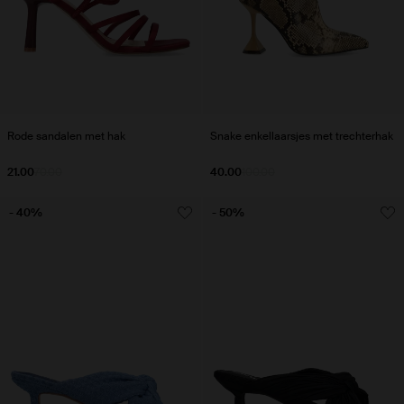
Rode sandalen met hak
Snake enkellaarsjes met trechterhak
21.00
70.00
40.00
100.00
- 40%
- 50%