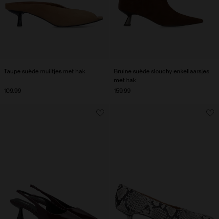
Taupe suède muiltjes met hak
Bruine suède slouchy enkellaarsjes
met hak
109.99
159.99