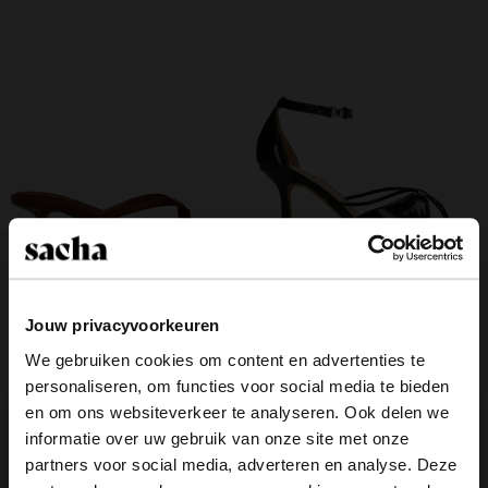
Jouw privacyvoorkeuren
Bruine satijnen slippers met hak
Donkergroene sandalen met hak
We gebruiken cookies om content en advertenties te
41.99
59.99
30.00
74.98
personaliseren, om functies voor social media te bieden
×
en om ons websiteverkeer te analyseren. Ook delen we
View this website in English?
- 20%
- 30%
informatie over uw gebruik van onze site met onze
partners voor social media, adverteren en analyse. Deze
It looks like your language isn't Dutch. Would