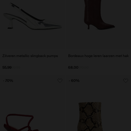
Zilveren metallic slingback pumps
Bordeaux hoge leren laarzen met hak
55.99
69.99
68.00
170.00
- 70%
- 60%