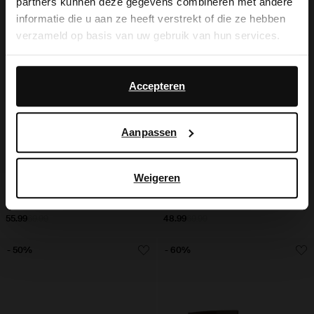
partners kunnen deze gegevens combineren met andere
you like to switch to English?
informatie die u aan ze heeft verstrekt of die ze hebben
verzameld op basis van uw gebruik van hun services.
Yes, switch to
No, stay in Dutch
English
Daarnaast werken wij samen met Google voor
advertentie- en meetdoeleinden. Meer informatie over
Accepteren
hoe Google uw persoonsgegevens gebruikt, vindt u op
Google’s pagina over zakelijke veiligheid en privacy
.
Aanpassen
Weigeren
Gouden sandalen met hak
Bordeaux sandalen met hak
55.99
69.99
48.99
69.99
- 50%
- 60%