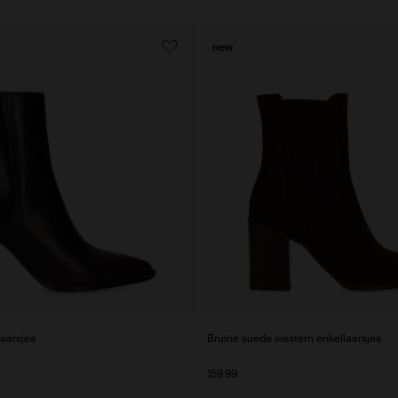
new
laarsjes
Bruine suède western enkellaarsjes
159.99