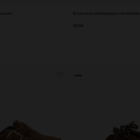
laarzen
Bruine leren enkellaarsjes met blokhak
159.99
new