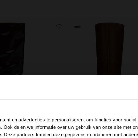
new
View this website in English?
ent en advertenties te personaliseren, om functies voor social
. Ook delen we informatie over uw gebruik van onze site met on
eren hoge laarzen
Bruine leren hoge laarzen met hak
It looks like your language isn't Dutch. Would you like to
e. Deze partners kunnen deze gegevens combineren met andere i