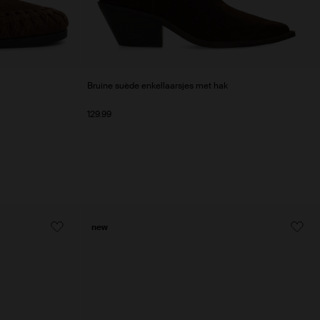
Bruine suède enkellaarsjes met hak
129.99
new