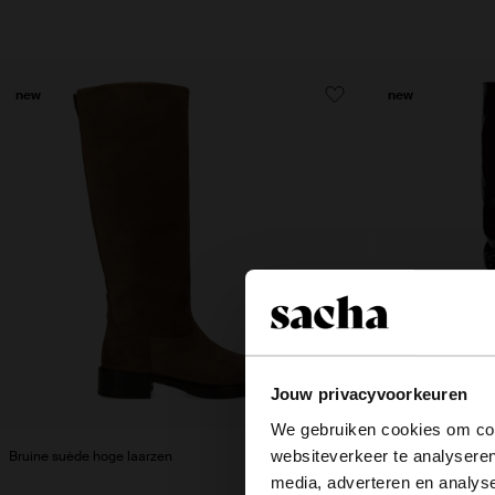
new
new
Jouw privacyvoorkeuren
We gebruiken cookies om cont
websiteverkeer te analyseren
Bruine suède hoge laarzen
Donkerbruine lakl
media, adverteren en analys