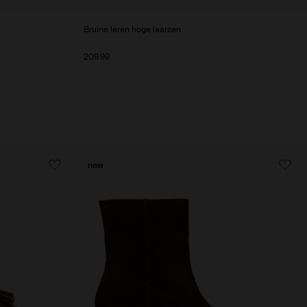
Bruine leren hoge laarzen
209.99
new