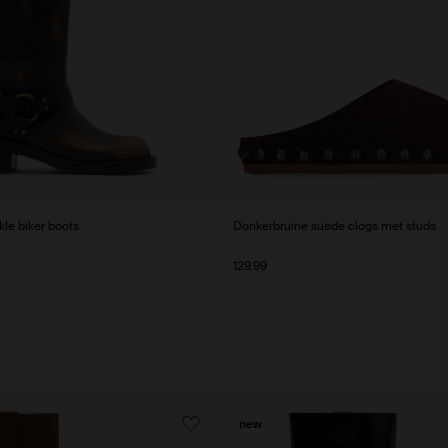
e biker boots
Donkerbruine suède clogs met studs
129.99
new