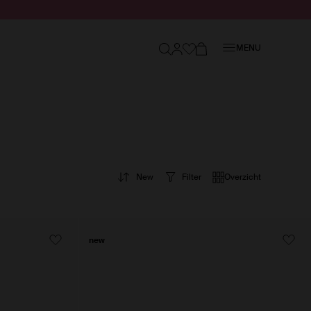
Sluiten
MENU
New
Filter
Overzicht
new