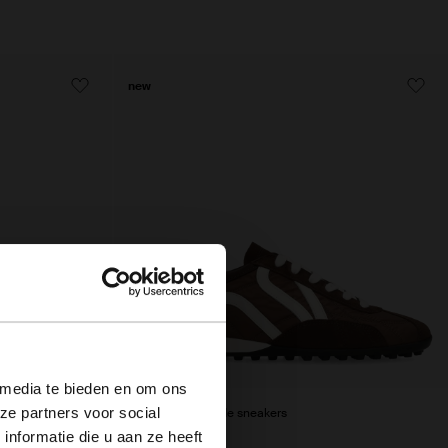
new
×
 media te bieden en om ons
ze partners voor social
Donkerbruine suède sneakers
nformatie die u aan ze heeft