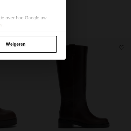
119.99
tie over hoe Google uw
cy
.
Weigeren
new