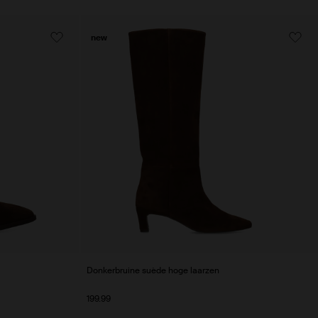
new
Donkerbruine suède hoge laarzen
199.99