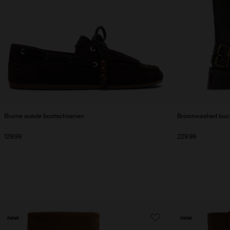
Bruine suède bootschoenen
Brownwashed buckl
129.99
229.99
new
new