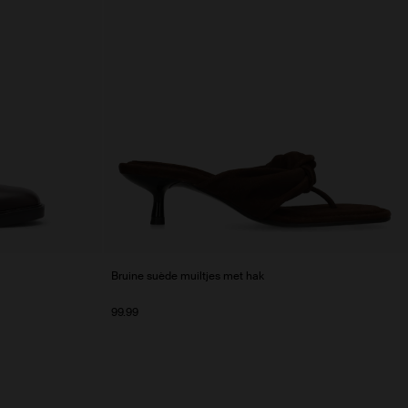
Bruine suède muiltjes met hak
99.99