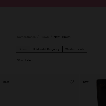
Doorgaan naar artikel
Submit search
Dames trends
Brown
New - Brown
Brown
Bold red & Burgundy
Western boots
34 artikelen
new
new