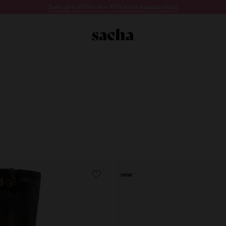
Sale up to 60% off + 10% extra kassakorting
new