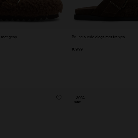
s met gesp
Bruine suède clogs met franjes
109.99
- 30%
new