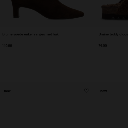
Bruine suède enkellaarsjes met hak
Bruine teddy clog
149.99
74.99
new
new