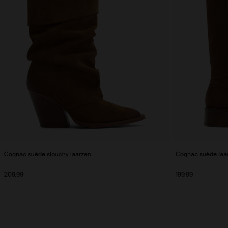
Cognac suède slouchy laarzen
Cognac suède laa
209.99
199.99