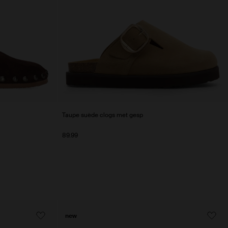
Taupe suède clogs met gesp
89.99
new