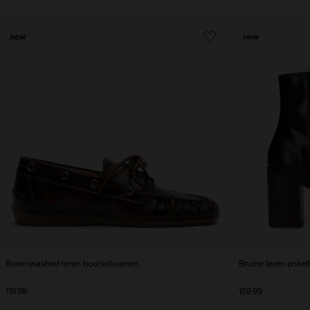
new
new
Brownwashed leren bootschoenen
Bruine leren enkel
119.99
159.99