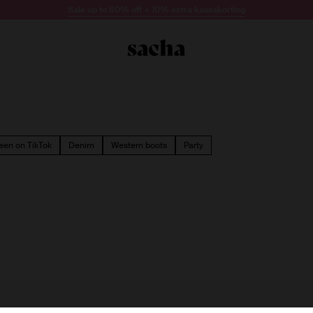
Sale up to 60% off + 10% extra kassakorting
een on TikTok
Denim
Western boots
Party