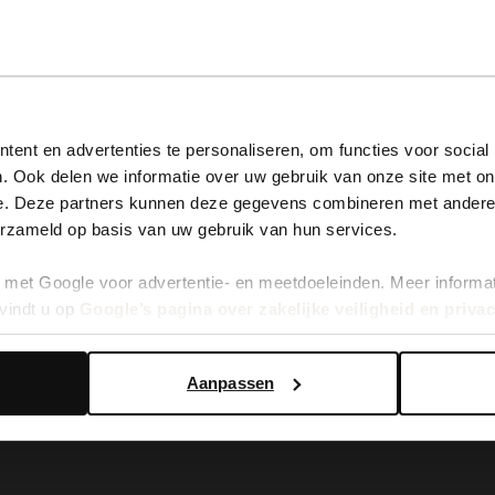
View this website in English?
ent en advertenties te personaliseren, om functies voor social
. Ook delen we informatie over uw gebruik van onze site met on
It looks like your language isn't Dutch. Would you like to
e. Deze partners kunnen deze gegevens combineren met andere i
switch to English?
erzameld op basis van uw gebruik van hun services.
met Google voor advertentie- en meetdoeleinden. Meer informa
Yes, switch to English
No, stay in Dutch
vindt u op
Google’s pagina over zakelijke veiligheid en priva
Aanpassen