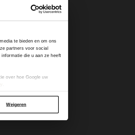
×
 media te bieden en om ons
ze partners voor social
nformatie die u aan ze heeft
tie over hoe Google uw
cy
.
Weigeren