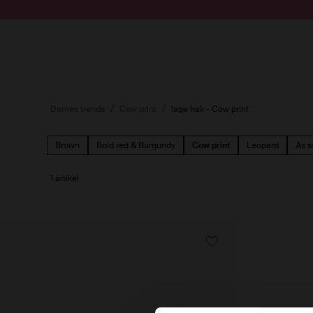
Doorgaan naar artikel
Submit search
Dames trends
Cow print
lage hak - Cow print
Brown
Bold red & Burgundy
Cow print
Leopard
As s
1 artikel