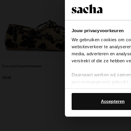
Jouw privacyvoorkeuren
We gebruiken cookies om cont
websiteverkeer te analyseren
media, adverteren en analys
verstrekt of die ze hebben v
Cow print bootschoenen
Daarnaast werken wij samen 
99.99
persoonsgegevens gebruikt, 
Accepteren