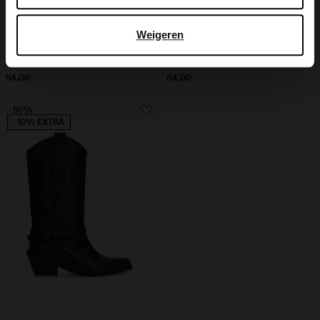
Weigeren
Beige suède cowboylaarzen met flap
Bordeaux rode leren cowboylaarzen
54.00
180.00
64.00
160.00
- 50%
-10% EXTRA