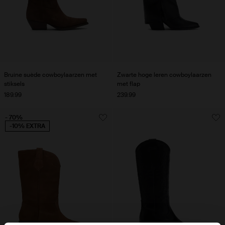
Bruine suède cowboylaarzen met
Zwarte hoge leren cowboylaarzen
stiksels
met flap
189.99
239.99
- 70%
-10% EXTRA