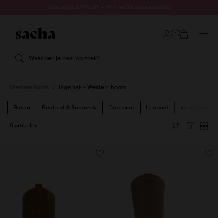
Doorgaan naar artikel
Sale up to 60% off + 10% extra kassakorting
Submit search
Waar ben je naar op zoek?
Western boots
lage hak - Western boots
Brown
Bold red & Burgundy
Cow print
Leopard
As seen on Ti
9 artikelen