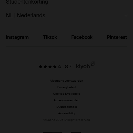
Studentenkorting
NL | Nederlands
Instagram
Tiktok
Facebook
Pinterest
8.7
Algemene voorwaarden
Privacybeleid
Cookies & veiligheid
Actievoorwaarden
Duurzaamheid
Accessibility
© Sacha 2026 | All rights reserved