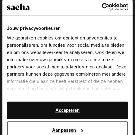
Jouw privacyvoorkeuren
Cognac suède cowboylaarzen
Zwarte leren cowboylaarzen
We gebruiken cookies om content en advertenties te
personaliseren, om functies voor social media te bieden
48.00
160.00
189.99
×
en om ons websiteverkeer te analyseren. Ook delen we
View this website in English?
- 70%
- 60%
informatie over uw gebruik van onze site met onze
-10% EXTRA
-10% EXTRA
partners voor social media, adverteren en analyse. Deze
It looks like your language isn't Dutch. Would
partners kunnen deze gegevens combineren met andere
you like to switch to English?
informatie die u aan ze heeft verstrekt of die ze hebben
verzameld op basis van uw gebruik van hun services.
Yes, switch to
No, stay in Dutch
English
Daarnaast werken wij samen met Google voor
advertentie- en meetdoeleinden. Meer informatie over
Accepteren
hoe Google uw persoonsgegevens gebruikt, vindt u op
Google’s pagina over zakelijke veiligheid en privacy
.
Aanpassen