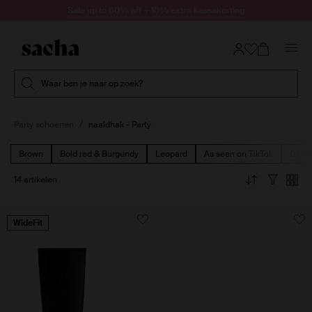
Doorgaan naar artikel
Sale up to 60% off + 10% extra kassakorting
Submit search
Waar ben je naar op zoek?
Party schoenen
naaldhak - Party
Brown
Bold red & Burgundy
Leopard
As seen on TikTok
Deni
14 artikelen
WideFit