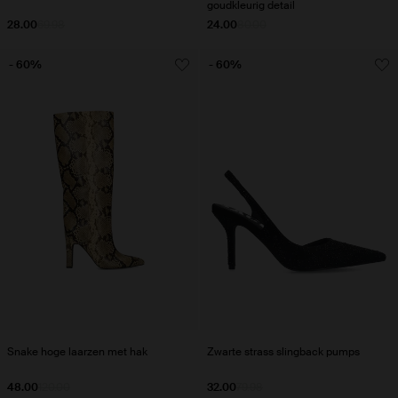
goudkleurig detail
28.00
69.98
24.00
80.00
- 60%
- 60%
Snake hoge laarzen met hak
Zwarte strass slingback pumps
48.00
120.00
32.00
79.98