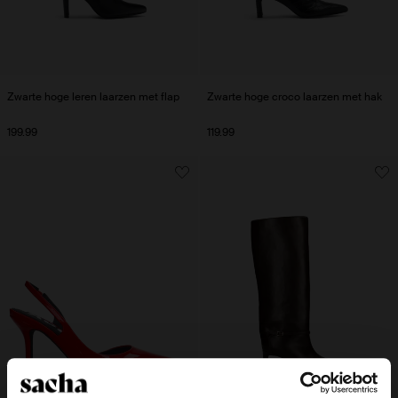
Zwarte hoge leren laarzen met flap
Zwarte hoge croco laarzen met hak
199.99
119.99