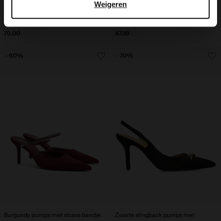
Weigeren
Zwarte hoge laarzen met brede
Bruine slingback pumps met
schacht
goudkleurig detail
70.00
140.00
47.99
80.00
- 60%
- 70%
Burgundy pumps met strass bandje
Zwarte slingback pumps met