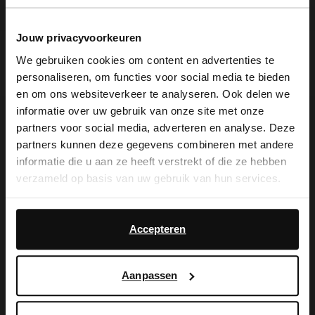
Jouw privacyvoorkeuren
Rode lak slingback pumps
Bruine hoge laarzen met hak
We gebruiken cookies om content en advertenties te
69.99
personaliseren, om functies voor social media te bieden
119.99
×
en om ons websiteverkeer te analyseren. Ook delen we
View this website in English?
- 50%
- 40%
informatie over uw gebruik van onze site met onze
WideFit
partners voor social media, adverteren en analyse. Deze
It looks like your language isn't Dutch. Would
partners kunnen deze gegevens combineren met andere
you like to switch to English?
informatie die u aan ze heeft verstrekt of die ze hebben
verzameld op basis van uw gebruik van hun services.
Yes, switch to
No, stay in Dutch
English
Daarnaast werken wij samen met Google voor
advertentie- en meetdoeleinden. Meer informatie over
Accepteren
hoe Google uw persoonsgegevens gebruikt, vindt u op
Google’s pagina over zakelijke veiligheid en privacy
.
Aanpassen