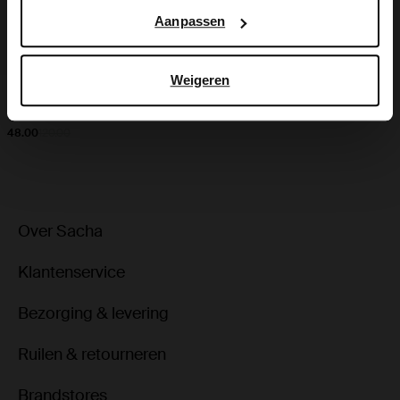
Google’s pagina over zakelijke veiligheid en privacy
.
Aanpassen
Weigeren
Rode hoge sleehak laarzen met flap
48.00
120.00
Over Sacha
Klantenservice
Bezorging & levering
Ruilen & retourneren
Brandstores