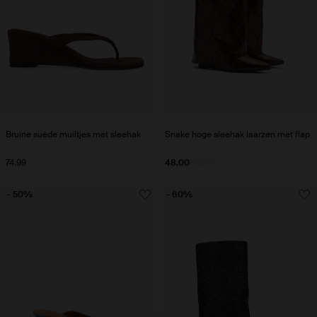
Bruine suède muiltjes met sleehak
Snake hoge sleehak laarzen met flap
74.99
48.00
120.00
- 50%
- 60%