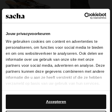
Jouw privacyvoorkeuren
Snake muiltjes met sleehak
Zwarte strass laarzen met flap
We gebruiken cookies om content en advertenties te
personaliseren, om functies voor social media te bieden
35.00
69.99
56.00
140.00
×
en om ons websiteverkeer te analyseren. Ook delen we
View this website in English?
- 60%
informatie over uw gebruik van onze site met onze
partners voor social media, adverteren en analyse. Deze
It looks like your language isn't Dutch. Would
partners kunnen deze gegevens combineren met andere
you like to switch to English?
informatie die u aan ze heeft verstrekt of die ze hebben
verzameld op basis van uw gebruik van hun services.
Yes, switch to
No, stay in Dutch
English
Daarnaast werken wij samen met Google voor
advertentie- en meetdoeleinden. Meer informatie over
Accepteren
hoe Google uw persoonsgegevens gebruikt, vindt u op