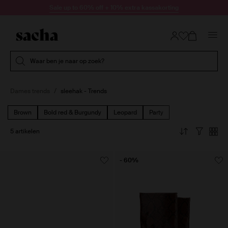
Doorgaan naar artikel
Sale up to 60% off + 10% extra kassakorting
Submit search
Waar ben je naar op zoek?
Dames trends
sleehak - Trends
Brown
Bold red & Burgundy
Leopard
Party
5 artikelen
- 60%